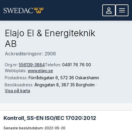
Hoppa till huvudinnehåll
Elajo El & Energiteknik
AB
Ackrediteringsnr: 2906
Org.nr:
556139-3884
Telefon:
0491 76 76 00
Webbplats:
www.elajo.se
Postadress:
Förrådsgatan 6
, 572 36 Oskarshamn
Besöksadress:
Ängsgatan 8
, 387 35 Borgholm
·
Visa på karta
Kontroll,
SS-EN ISO/IEC 17020:2012
Senaste beslutsdatum: 2022-05-20