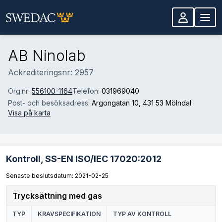
Hoppa till huvudinnehåll
AB Ninolab
Ackrediteringsnr: 2957
Org.nr:
556100-1164
Telefon:
031969040
Post- och besöksadress:
Argongatan 10
, 431 53 Mölndal
·
Visa på karta
Kontroll,
SS-EN ISO/IEC 17020:2012
Senaste beslutsdatum: 2021-02-25
Trycksättning med gas
TYP
KRAVSPECIFIKATION
TYP AV KONTROLL