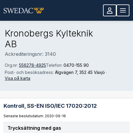
Hoppa till huvudinnehåll
Kronobergs Kylteknik
AB
Ackrediteringsnr: 3140
Org.nr:
556278-4925
Telefon:
0470-155 90
Post- och besöksadress:
Älgvägen 7
, 352 45 Växjö
·
Visa på karta
Kontroll,
SS-EN ISO/IEC 17020:2012
Senaste beslutsdatum: 2020-09-16
Trycksättning med gas