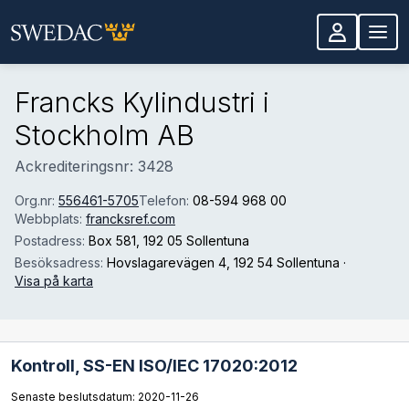
Hoppa till huvudinnehåll
Francks Kylindustri i
Stockholm AB
Ackrediteringsnr: 3428
Org.nr:
556461-5705
Telefon:
08-594 968 00
Webbplats:
francksref.com
Postadress:
Box 581
, 192 05 Sollentuna
Besöksadress:
Hovslagarevägen 4
, 192 54 Sollentuna
·
Visa på karta
Kontroll,
SS-EN ISO/IEC 17020:2012
Senaste beslutsdatum: 2020-11-26