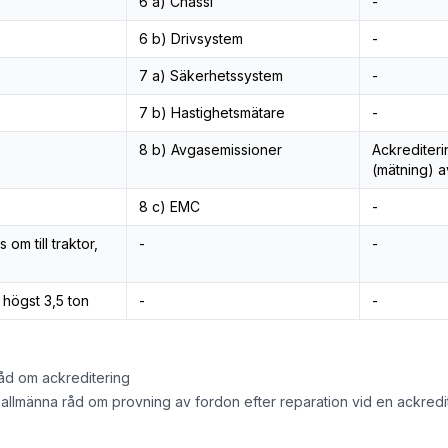
6 a) Chassi
-
6 b) Drivsystem
-
7 a) Säkerhetssystem
-
7 b) Hastighetsmätare
-
8 b) Avgasemissioner
Ackrediteri
(mätning) 
8 c) EMC
-
 om till traktor,
-
-
t högst 3,5 ton
-
-
åd om ackreditering
h allmänna råd om provning av fordon efter reparation vid en ackred