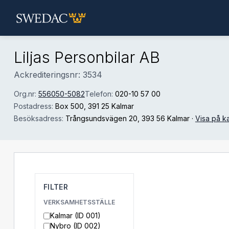
Hoppa till huvudinnehåll
Liljas Personbilar AB
Ackrediteringsnr: 3534
Org.nr:
556050-5082
Telefon:
020-10 57 00
Postadress:
Box 500
, 391 25 Kalmar
Besöksadress:
Trångsundsvägen 20
, 393 56 Kalmar
·
Visa på k
FILTER
VERKSAMHETSSTÄLLE
Kalmar (ID 001)
Nybro (ID 002)