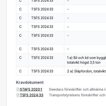
C
TSFS 2024:33
-
C
TSFS 2024:33
-
C
TSFS 2024:33
-
C
TSFS 2024:33
-
C
TSFS 2024:33
-
C
TSFS 2024:33
-
C
TSFS 2024:33
1 a) Bil och bil som byggts
totalvikt högst 3,5 ton
C
TSFS 2024:33
2 a) Släpfordon, totalvik
Kravdokument
STAFS 2020:1
Swedacs föreskrifter och allmänna r
TSFS 2024:33
Transportstyrelsens föreskrifter oc