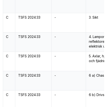
C
TSFS 2024:33
-
3. Sikt
C
TSFS 2024:33
-
4. Lampor,
reflektorer
elektrisk ut
C
TSFS 2024:33
-
5. Axlar, hj
och fjädrin
C
TSFS 2024:33
-
6 a) Chassi
C
TSFS 2024:33
-
6 b) Drivs