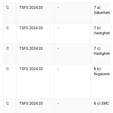
C
TSFS 2024:33
-
7 a)
Säkerhetss
C
TSFS 2024:33
-
7 b)
Hastighets
C
TSFS 2024:33
-
7 c)
Hastighetsr
C
TSFS 2024:33
-
8 b)
Avgasemiss
C
TSFS 2024:33
-
8 c) EMC