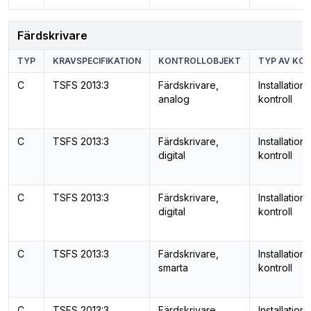
Färdskrivare
TYP
KRAVSPECIFIKATION
KONTROLLOBJEKT
TYP AV KO
C
TSFS 2013:3
Färdskrivare,
Installation
analog
kontroll
C
TSFS 2013:3
Färdskrivare,
Installation
digital
kontroll
C
TSFS 2013:3
Färdskrivare,
Installation
digital
kontroll
C
TSFS 2013:3
Färdskrivare,
Installation
smarta
kontroll
C
TSFS 2013:3
Färdskrivare,
Installation