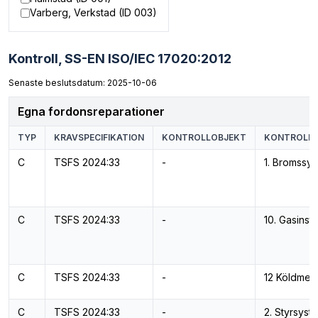
Varberg, Verkstad (ID 003)
Kontroll,
SS-EN ISO/IEC 17020:2012
Senaste beslutsdatum: 2025-10-06
Egna fordonsreparationer
TYP
KRAVSPECIFIKATION
KONTROLLOBJEKT
KONTROLL
C
TSFS 2024:33
-
1. Bromssy
C
TSFS 2024:33
-
10. Gasinsta
C
TSFS 2024:33
-
12 Köldmed
C
TSFS 2024:33
-
2. Styrsyst