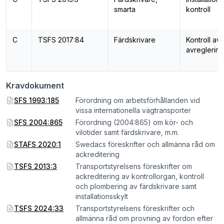
smarta
kontroll
C
TSFS 2017:84
Färdskrivare
Kontroll av
avreglering
Kravdokument
SFS 1993:185
Förordning om arbetsförhållanden vid
vissa internationella vägtransporter
SFS 2004:865
Förordning (2004:865) om kör- och
vilotider samt färdskrivare, m.m.
STAFS 2020:1
Swedacs föreskrifter och allmänna råd om
ackreditering
TSFS 2013:3
Transportstyrelsens föreskrifter om
ackreditering av kontrollorgan, kontroll
och plombering av färdskrivare samt
installationsskylt
TSFS 2024:33
Transportstyrelsens föreskrifter och
allmänna råd om provning av fordon efter