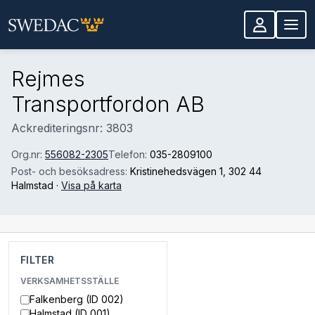
Hoppa till huvudinnehåll
Rejmes
Transportfordon AB
Ackrediteringsnr: 3803
Org.nr:
556082-2305
Telefon:
035-2809100
Post- och besöksadress:
Kristinehedsvägen 1
, 302 44
Halmstad
·
Visa på karta
FILTER
VERKSAMHETSSTÄLLE
Falkenberg (ID 002)
Halmstad (ID 001)