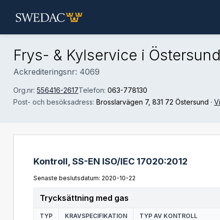
Hoppa till huvudinnehåll
Frys- & Kylservice i Östersun
Ackrediteringsnr: 4069
Org.nr:
556416-2617
Telefon:
063-778130
Post- och besöksadress:
Brosslarvägen 7
, 831 72 Östersund
·
V
Kontroll,
SS-EN ISO/IEC 17020:2012
Senaste beslutsdatum: 2020-10-22
Trycksättning med gas
TYP
KRAVSPECIFIKATION
TYP AV KONTROLL