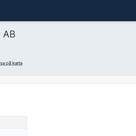
d AB
isa på karta