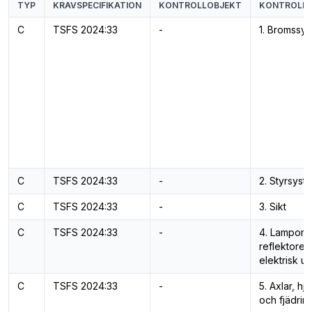
TYP
KRAVSPECIFIKATION
KONTROLLOBJEKT
KONTROLL
C
TSFS 2024:33
-
1. Bromssy
C
TSFS 2024:33
-
2. Styrsyst
C
TSFS 2024:33
-
3. Sikt
C
TSFS 2024:33
-
4. Lampor,
reflektorer
elektrisk ut
C
TSFS 2024:33
-
5. Axlar, hj
och fjädrin