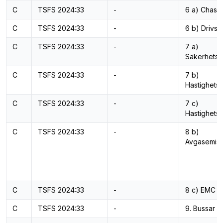
C
TSFS 2024:33
-
6 a) Chassi
C
TSFS 2024:33
-
6 b) Drivs
C
TSFS 2024:33
-
7 a)
Säkerhetss
C
TSFS 2024:33
-
7 b)
Hastighets
C
TSFS 2024:33
-
7 c)
Hastighetsr
C
TSFS 2024:33
-
8 b)
Avgasemiss
C
TSFS 2024:33
-
8 c) EMC
C
TSFS 2024:33
-
9. Bussar