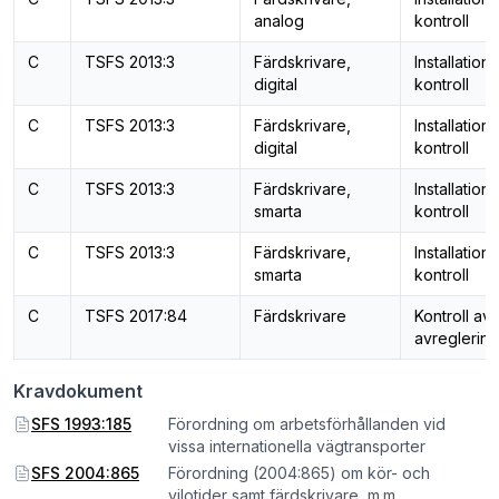
analog
kontroll
C
TSFS 2013:3
Färdskrivare,
Installation
digital
kontroll
C
TSFS 2013:3
Färdskrivare,
Installation
digital
kontroll
C
TSFS 2013:3
Färdskrivare,
Installation
smarta
kontroll
C
TSFS 2013:3
Färdskrivare,
Installation
smarta
kontroll
C
TSFS 2017:84
Färdskrivare
Kontroll av
avreglering
Kravdokument
SFS 1993:185
Förordning om arbetsförhållanden vid
vissa internationella vägtransporter
SFS 2004:865
Förordning (2004:865) om kör- och
vilotider samt färdskrivare, m.m.