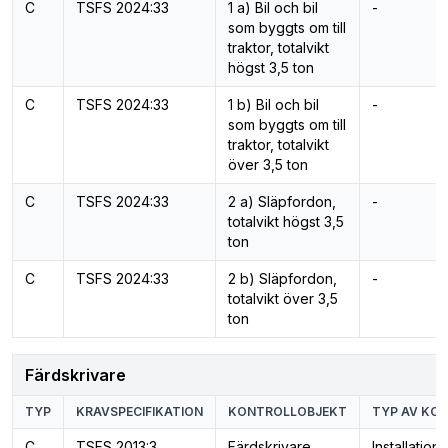
C
TSFS 2024:33
1 a) Bil och bil
-
som byggts om till
traktor, totalvikt
högst 3,5 ton
C
TSFS 2024:33
1 b) Bil och bil
-
som byggts om till
traktor, totalvikt
över 3,5 ton
C
TSFS 2024:33
2 a) Släpfordon,
-
totalvikt högst 3,5
ton
C
TSFS 2024:33
2 b) Släpfordon,
-
totalvikt över 3,5
ton
Färdskrivare
TYP
KRAVSPECIFIKATION
KONTROLLOBJEKT
TYP AV KO
C
TSFS 2013:3
Färdskrivare,
Installation