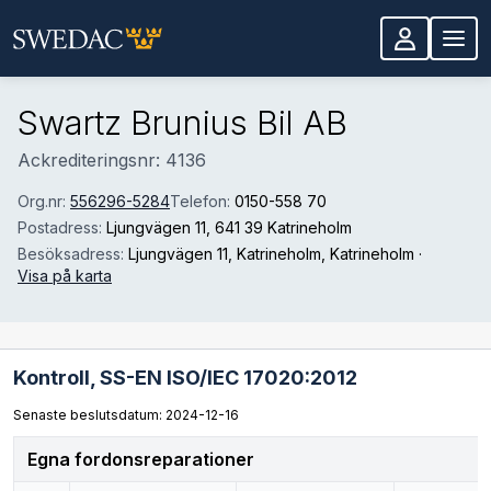
Hoppa till huvudinnehåll
Swartz Brunius Bil AB
Ackrediteringsnr: 4136
Org.nr:
556296-5284
Telefon:
0150-558 70
Postadress:
Ljungvägen 11
, 641 39 Katrineholm
Besöksadress:
Ljungvägen 11, Katrineholm
, Katrineholm
·
Visa på karta
Kontroll,
SS-EN ISO/IEC 17020:2012
Senaste beslutsdatum: 2024-12-16
Egna fordonsreparationer