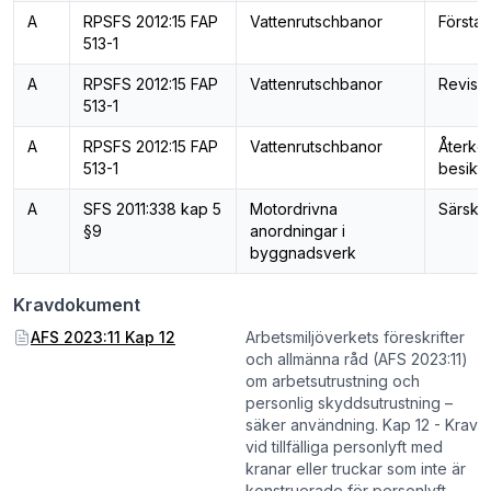
A
RPSFS 2012:15 FAP
Vattenrutschbanor
Första 
513-1
A
RPSFS 2012:15 FAP
Vattenrutschbanor
Revisi
513-1
A
RPSFS 2012:15 FAP
Vattenrutschbanor
Återk
513-1
besiktn
A
SFS 2011:338 kap 5
Motordrivna
Särskil
§9
anordningar i
byggnadsverk
Kravdokument
AFS 2023:11 Kap 12
Arbetsmiljöverkets föreskrifter
och allmänna råd (AFS 2023:11)
om arbetsutrustning och
personlig skyddsutrustning –
säker användning. Kap 12 - Krav
vid tillfälliga personlyft med
kranar eller truckar som inte är
konstruerade för personlyft