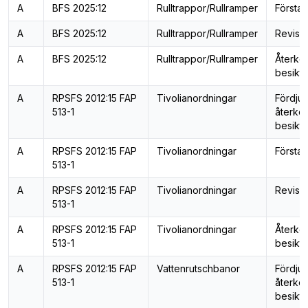
A
BFS 2025:12
Rulltrappor/Rullramper
Första 
A
BFS 2025:12
Rulltrappor/Rullramper
Revisi
A
BFS 2025:12
Rulltrappor/Rullramper
Återk
besiktn
A
RPSFS 2012:15 FAP
Tivolianordningar
Fördju
513-1
återk
besiktn
A
RPSFS 2012:15 FAP
Tivolianordningar
Första 
513-1
A
RPSFS 2012:15 FAP
Tivolianordningar
Revisi
513-1
A
RPSFS 2012:15 FAP
Tivolianordningar
Återk
513-1
besiktn
A
RPSFS 2012:15 FAP
Vattenrutschbanor
Fördju
513-1
återk
besiktn