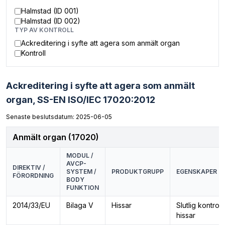
Halmstad (ID 001)
Halmstad (ID 002)
TYP AV KONTROLL
Ackreditering i syfte att agera som anmält organ
Kontroll
Ackreditering i syfte att agera som anmält
organ,
SS-EN ISO/IEC 17020:2012
Senaste beslutsdatum: 2025-06-05
Anmält organ (17020)
MODUL /
AVCP-
DIREKTIV /
SYSTEM /
PRODUKTGRUPP
EGENSKAPER
FÖRORDNING
BODY
FUNKTION
2014/33/EU
Bilaga V
Hissar
Slutlig kontroll
hissar