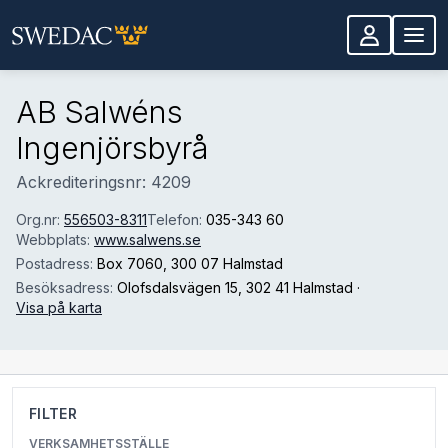
Hoppa till huvudinnehåll
AB Salwéns
Ingenjörsbyrå
Ackrediteringsnr: 4209
Org.nr:
556503-8311
Telefon:
035-343 60
Webbplats:
www.salwens.se
Postadress:
Box 7060
, 300 07 Halmstad
Besöksadress:
Olofsdalsvägen 15
, 302 41 Halmstad
·
Visa på karta
FILTER
VERKSAMHETSSTÄLLE