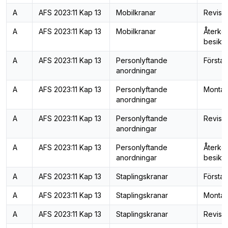
A
AFS 2023:11 Kap 13
Mobilkranar
Revisi
A
AFS 2023:11 Kap 13
Mobilkranar
Återk
besiktn
A
AFS 2023:11 Kap 13
Personlyftande
Första 
anordningar
A
AFS 2023:11 Kap 13
Personlyftande
Montag
anordningar
A
AFS 2023:11 Kap 13
Personlyftande
Revisi
anordningar
A
AFS 2023:11 Kap 13
Personlyftande
Återk
anordningar
besiktn
A
AFS 2023:11 Kap 13
Staplingskranar
Första 
A
AFS 2023:11 Kap 13
Staplingskranar
Montag
A
AFS 2023:11 Kap 13
Staplingskranar
Revisi