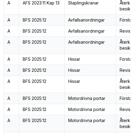
A
AFS 2023:11 Kap 13
Staplingskranar
Återk
besiktn
A
BFS 2025:12
Avfallsanordningar
Första 
A
BFS 2025:12
Avfallsanordningar
Revisi
A
BFS 2025:12
Avfallsanordningar
Återk
besiktn
A
BFS 2025:12
Hissar
Första 
A
BFS 2025:12
Hissar
Revisi
A
BFS 2025:12
Hissar
Återk
besiktn
A
BFS 2025:12
Motordrivna portar
Första 
A
BFS 2025:12
Motordrivna portar
Revisi
A
BFS 2025:12
Motordrivna portar
Återk
besiktn