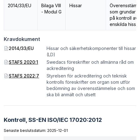
2014/33/EU
Bilaga VIII
Hissar
Överensstämm
- Modul G
som grundar s
på kontroll av
enskilda hissar
Kravdokument
2014/33/EU
Hissar och säkerhetskomponenter till hissar
(LD)
STAFS 2020:1
Swedacs föreskrifter och allmänna råd om
ackreditering
STAFS 2022:7
Styrelsen för ackreditering och teknisk
kontrolls föreskrifter om organ som utför
bedömning av överensstämmelse och som
ska bli anmält och utsett
Kontroll,
SS-EN ISO/IEC 17020:2012
Senaste beslutsdatum: 2025-12-01