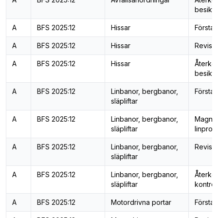
besiktn
A
BFS 2025:12
Hissar
Första 
A
BFS 2025:12
Hissar
Revisi
A
BFS 2025:12
Hissar
Återk
besiktn
A
BFS 2025:12
Linbanor, bergbanor,
Första 
släpliftar
A
BFS 2025:12
Linbanor, bergbanor,
Magnet
släpliftar
linprov
A
BFS 2025:12
Linbanor, bergbanor,
Revisi
släpliftar
A
BFS 2025:12
Linbanor, bergbanor,
Återk
släpliftar
kontrol
A
BFS 2025:12
Motordrivna portar
Första 