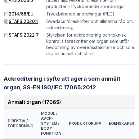
AFS 2023:5
Arbetsmiljöverkets föreskrifter om
produkter – tryckbärande anordningar
2014/68/EU
Tryckbärande anordningar (PED)
STAFS 2020:1
Swedacs föreskrifter och allmänna råd om
ackreditering
STAFS 2022:7
Styrelsen för ackreditering och teknisk
kontrolls föreskrifter om organ som utför
bedömning av överensstämmelse och som
ska bli anmält och utsett
Ackreditering i syfte att agera som anmält
organ,
SS-EN ISO/IEC 17065:2012
Anmält organ (17065)
MODUL /
AVCP-
DIREKTIV /
SYSTEM /
PRODUKTGRUPP
EGENSKAPER
FÖRORDNING
BODY
FUNKTION