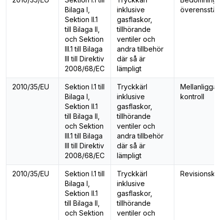
Bilaga I,
inklusive
överensstä
Sektion II.1
gasflaskor,
till Bilaga II,
tillhörande
och Sektion
ventiler och
III.1 till Bilaga
andra tillbehör
III till Direktiv
där så är
2008/68/EC
lämpligt
2010/35/EU
Sektion I.1 till
Tryckkärl
Mellanligga
Bilaga I,
inklusive
kontroll
Sektion II.1
gasflaskor,
till Bilaga II,
tillhörande
och Sektion
ventiler och
III.1 till Bilaga
andra tillbehör
III till Direktiv
där så är
2008/68/EC
lämpligt
2010/35/EU
Sektion I.1 till
Tryckkärl
Revisionskon
Bilaga I,
inklusive
Sektion II.1
gasflaskor,
till Bilaga II,
tillhörande
och Sektion
ventiler och