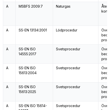
A
MSBFS 2009:7
Naturgas
Åter
kontr
A
SS-EN 13134:2001
Lödprocedur
Över
bedö
provn
A
SS-EN ISO
Svetsprocedur
Över
14555:2017
bedö
provn
A
SS-EN ISO
Svetsprocedur
Över
15613:2004
bedö
provn
A
SS-EN ISO
Svetsprocedur
Över
15613:2025
bedö
provn
A
SS-EN ISO 15614-
Svetsprocedur
Över