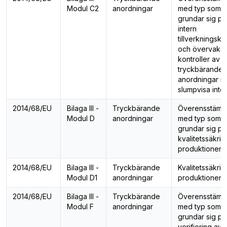
Modul C2
anordningar
med typ som
grundar sig på
intern
tillverkningskon
och övervaka
kontroller av
tryckbärande
anordningar 
slumpvisa inter
2014/68/EU
Bilaga III -
Tryckbärande
Överensstämm
Modul D
anordningar
med typ som
grundar sig på
kvalitetssäkrin
produktionen
2014/68/EU
Bilaga III -
Tryckbärande
Kvalitetssäkrin
Modul D1
anordningar
produktionen
2014/68/EU
Bilaga III -
Tryckbärande
Överensstämm
Modul F
anordningar
med typ som
grundar sig på
verifiering av 