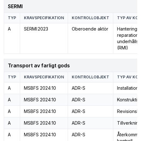
SERMI
TYP
KRAVSPECIFIKATION
KONTROLLOBJEKT
TYP AV KO
A
SERMI:2023
Oberoende aktör
Hantering 
reparations
underhållsi
(RMI)
Transport av farligt gods
TYP
KRAVSPECIFIKATION
KONTROLLOBJEKT
TYP AV KO
A
MSBFS 2024:10
ADR-S
Installation
A
MSBFS 2024:10
ADR-S
Konstruktio
A
MSBFS 2024:10
ADR-S
Revisionsko
A
MSBFS 2024:10
ADR-S
Tillverkning
A
MSBFS 2024:10
ADR-S
Återkomma
kontroll