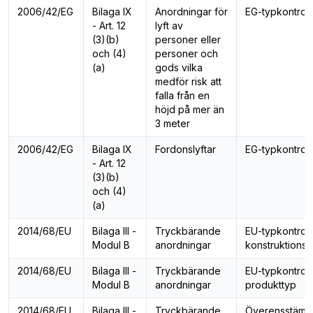
2006/42/EG
Bilaga IX
Anordningar för
EG-typkontroll
- Art. 12
lyft av
(3)(b)
personer eller
och (4)
personer och
(a)
gods vilka
medför risk att
falla från en
höjd på mer än
3 meter
2006/42/EG
Bilaga IX
Fordonslyftar
EG-typkontroll
- Art. 12
(3)(b)
och (4)
(a)
2014/68/EU
Bilaga III -
Tryckbärande
EU-typkontroll
Modul B
anordningar
konstruktionst
2014/68/EU
Bilaga III -
Tryckbärande
EU-typkontroll
Modul B
anordningar
produkttyp
2014/68/EU
Bilaga III -
Tryckbärande
Överensstämm