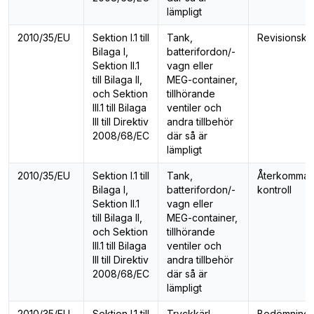
lämpligt
2010/35/EU
Sektion I.1 till
Tank,
Revisionskon
Bilaga I,
batterifordon/-
Sektion II.1
vagn eller
till Bilaga II,
MEG-container,
och Sektion
tillhörande
III.1 till Bilaga
ventiler och
III till Direktiv
andra tillbehör
2008/68/EC
där så är
lämpligt
2010/35/EU
Sektion I.1 till
Tank,
Återkomma
Bilaga I,
batterifordon/-
kontroll
Sektion II.1
vagn eller
till Bilaga II,
MEG-container,
och Sektion
tillhörande
III.1 till Bilaga
ventiler och
III till Direktiv
andra tillbehör
2008/68/EC
där så är
lämpligt
2010/35/EU
Sektion I.1 till
Tryckkärl
Bedömning 