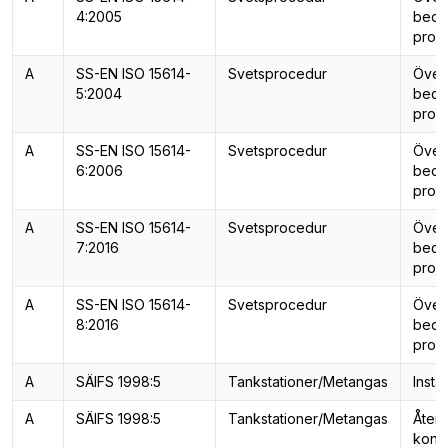
4:2005
bedö
provn
A
SS-EN ISO 15614-
Svetsprocedur
Över
5:2004
bedö
provn
A
SS-EN ISO 15614-
Svetsprocedur
Över
6:2006
bedö
provn
A
SS-EN ISO 15614-
Svetsprocedur
Över
7:2016
bedö
provn
A
SS-EN ISO 15614-
Svetsprocedur
Över
8:2016
bedö
provn
A
SÄIFS 1998:5
Tankstationer/Metangas
Insta
A
SÄIFS 1998:5
Tankstationer/Metangas
Åter
kontr