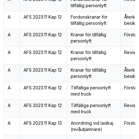
tillfällig personlyft
A
AFS 2023:11 Kap 12
Fordonskranar för
Återk
tillfällig personlyft
besiktn
A
AFS 2023:11 Kap 12
Kranar för tillfällig
Första 
personlyft
A
AFS 2023:11 Kap 12
Kranar för tillfällig
Revisi
personlyft
A
AFS 2023:11 Kap 12
Kranar för tillfällig
Återk
personlyft
besiktn
A
AFS 2023:11 Kap 12
Tillfälliga personlyft
Första 
med truck
A
AFS 2023:11 Kap 12
Tillfälliga personlyft
Revisi
med truck
A
AFS 2023:11 Kap 13
Anordning vid lastkaj
Första 
(nivåutjämnare)