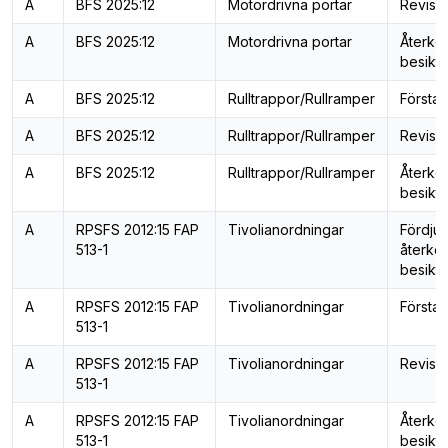
A
BFS 2025:12
Motordrivna portar
Revisi
A
BFS 2025:12
Motordrivna portar
Återk
besiktn
A
BFS 2025:12
Rulltrappor/Rullramper
Första 
A
BFS 2025:12
Rulltrappor/Rullramper
Revisi
A
BFS 2025:12
Rulltrappor/Rullramper
Återk
besiktn
A
RPSFS 2012:15 FAP
Tivolianordningar
Fördju
513-1
återk
besiktn
A
RPSFS 2012:15 FAP
Tivolianordningar
Första 
513-1
A
RPSFS 2012:15 FAP
Tivolianordningar
Revisi
513-1
A
RPSFS 2012:15 FAP
Tivolianordningar
Återk
513-1
besiktn