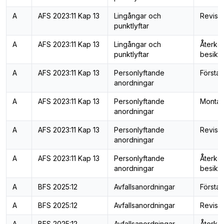
A
AFS 2023:11 Kap 13
Lingångar och
Revisi
punktlyftar
A
AFS 2023:11 Kap 13
Lingångar och
Återk
punktlyftar
besiktn
A
AFS 2023:11 Kap 13
Personlyftande
Första 
anordningar
A
AFS 2023:11 Kap 13
Personlyftande
Montag
anordningar
A
AFS 2023:11 Kap 13
Personlyftande
Revisi
anordningar
A
AFS 2023:11 Kap 13
Personlyftande
Återk
anordningar
besiktn
A
BFS 2025:12
Avfallsanordningar
Första 
A
BFS 2025:12
Avfallsanordningar
Revisi
A
BFS 2025:12
Avfallsanordningar
Återk