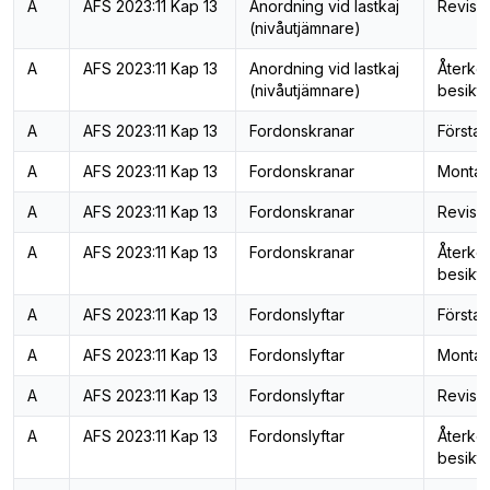
A
AFS 2023:11 Kap 13
Anordning vid lastkaj
Revisi
(nivåutjämnare)
A
AFS 2023:11 Kap 13
Anordning vid lastkaj
Återk
(nivåutjämnare)
besiktn
A
AFS 2023:11 Kap 13
Fordonskranar
Första 
A
AFS 2023:11 Kap 13
Fordonskranar
Montag
A
AFS 2023:11 Kap 13
Fordonskranar
Revisi
A
AFS 2023:11 Kap 13
Fordonskranar
Återk
besiktn
A
AFS 2023:11 Kap 13
Fordonslyftar
Första 
A
AFS 2023:11 Kap 13
Fordonslyftar
Montag
A
AFS 2023:11 Kap 13
Fordonslyftar
Revisi
A
AFS 2023:11 Kap 13
Fordonslyftar
Återk
besiktn