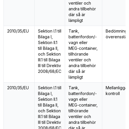
ventiler och
andra tillbehör
där så är
lämpligt
2010/35/EU
Sektion I.1 till
Tank,
Bedömning 
Bilaga I,
batterifordon/-
överensstä
Sektion II.1
vagn eller
till Bilaga II,
MEG-container,
och Sektion
tillhörande
III.1 till Bilaga
ventiler och
III till Direktiv
andra tillbehör
2008/68/EC
där så är
lämpligt
2010/35/EU
Sektion I.1 till
Tank,
Mellanligga
Bilaga I,
batterifordon/-
kontroll
Sektion II.1
vagn eller
till Bilaga II,
MEG-container,
och Sektion
tillhörande
III.1 till Bilaga
ventiler och
III till Direktiv
andra tillbehör
2008/68/EC
där så är