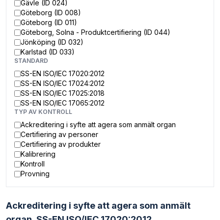
Gävle (ID 024)
Göteborg (ID 008)
Göteborg (ID 011)
Göteborg, Solna - Produktcertifiering (ID 044)
Jönköping (ID 032)
Karlstad (ID 033)
STANDARD
Karlstad (ID 037)
Lysekil (ID 018)
SS-EN ISO/IEC 17020:2012
Malmö (ID 019)
SS-EN ISO/IEC 17024:2012
Malmö (ID 027)
SS-EN ISO/IEC 17025:2018
Norrköping (ID 020)
SS-EN ISO/IEC 17065:2012
Norrköping (ID 040)
TYP AV KONTROLL
Oskarshamn (ID 049)
Ackreditering i syfte att agera som anmält organ
Skellefteå (ID 029)
Certifiering av personer
Solna (ID 009)
Certifiering av produkter
Solna (ID 031)
Kalibrering
Solna, Stockholm Huvudkontor (ID 012)
Kontroll
Solna, Stockholm Huvudkontor (ID 022)
Provning
Stenungsund (ID 048)
Sundsvall (ID 034)
Trollhättan (ID 023)
Ackreditering i syfte att agera som anmält
Västerås (ID 035)
organ,
SS-EN ISO/IEC 17020:2012
Örnsköldsvik (ID 050)