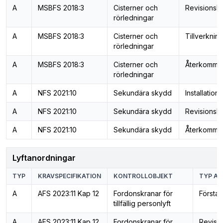
A
MSBFS 2018:3
Cisterner och
Revisionsko
rörledningar
A
MSBFS 2018:3
Cisterner och
Tillverkning
rörledningar
A
MSBFS 2018:3
Cisterner och
Återkomman
rörledningar
A
NFS 2021:10
Sekundära skydd
Installation
A
NFS 2021:10
Sekundära skydd
Revisionsko
A
NFS 2021:10
Sekundära skydd
Återkomman
Lyftanordningar
TYP
KRAVSPECIFIKATION
KONTROLLOBJEKT
TYP AV
A
AFS 2023:11 Kap 12
Fordonskranar för
Första 
tillfällig personlyft
A
AFS 2023:11 Kap 12
Fordonskranar för
Revisi