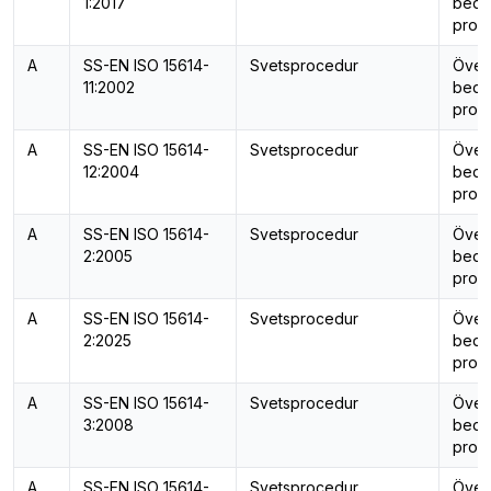
1:2017
bedö
provn
A
SS-EN ISO 15614-
Svetsprocedur
Över
11:2002
bedö
provn
A
SS-EN ISO 15614-
Svetsprocedur
Över
12:2004
bedö
provn
A
SS-EN ISO 15614-
Svetsprocedur
Över
2:2005
bedö
provn
A
SS-EN ISO 15614-
Svetsprocedur
Över
2:2025
bedö
provn
A
SS-EN ISO 15614-
Svetsprocedur
Över
3:2008
bedö
provn
A
SS-EN ISO 15614-
Svetsprocedur
Över