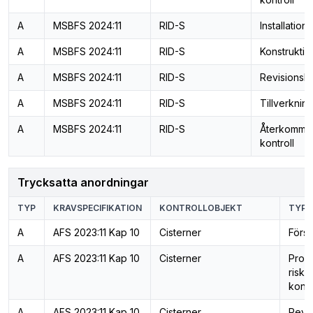
A
MSBFS 2024:11
RID-S
Installation
A
MSBFS 2024:11
RID-S
Konstruktio
A
MSBFS 2024:11
RID-S
Revisionsko
A
MSBFS 2024:11
RID-S
Tillverkning
A
MSBFS 2024:11
RID-S
Återkomma
kontroll
Trycksatta anordningar
TYP
KRAVSPECIFIKATION
KONTROLLOBJEKT
TYP 
A
AFS 2023:11 Kap 10
Cisterner
Först
A
AFS 2023:11 Kap 10
Cisterner
Prog
risk
kontr
A
AFS 2023:11 Kap 10
Cisterner
Revis