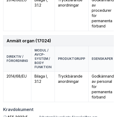
3.1.2
anordningar
av
procedurer
för
permanenta
förband
Anmält organ (17024)
MODUL /
AVCP-
DIREKTIV /
SYSTEM /
PRODUKTGRUPP
EGENSKAPER
FÖRORDNING
BODY
FUNKTION
2014/68/EU
Bilaga I,
Tryckbärande
Godkännande
3.1.2
anordningar
av personal
för
permanenta
förband
Kravdokument