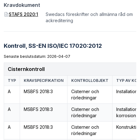
Kravdokument
STAFS 2020:1
Swedacs föreskrifter och allmänna råd om
ackreditering
Kontroll,
SS-EN ISO/IEC 17020:2012
Senaste beslutsdatum: 2026-04-07
Cisternkontroll
TYP
KRAVSPECIFIKATION
KONTROLLOBJEKT
TYP AV KO
A
MSBFS 2018:3
Cisterner och
Installation
rörledningar
A
MSBFS 2018:3
Cisterner och
Installation
rörledningar
korrosions
A
MSBFS 2018:3
Cisterner och
Konstruktio
rörledningar