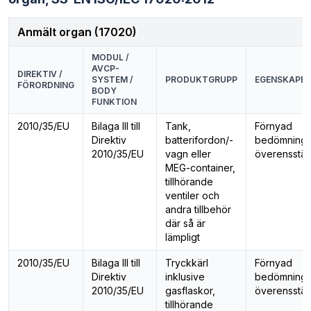
Östhammar, Forsmark (ID 043)
Anmält organ (17020)
MODUL /
AVCP-
DIREKTIV /
SYSTEM /
PRODUKTGRUPP
EGENSKAPER
FÖRORDNING
BODY
FUNKTION
2010/35/EU
Bilaga III till
Tank,
Förnyad
Direktiv
batterifordon/-
bedömning 
2010/35/EU
vagn eller
överensstä
MEG-container,
tillhörande
ventiler och
andra tillbehör
där så är
lämpligt
2010/35/EU
Bilaga III till
Tryckkärl
Förnyad
Direktiv
inklusive
bedömning 
2010/35/EU
gasflaskor,
överensstä
tillhörande