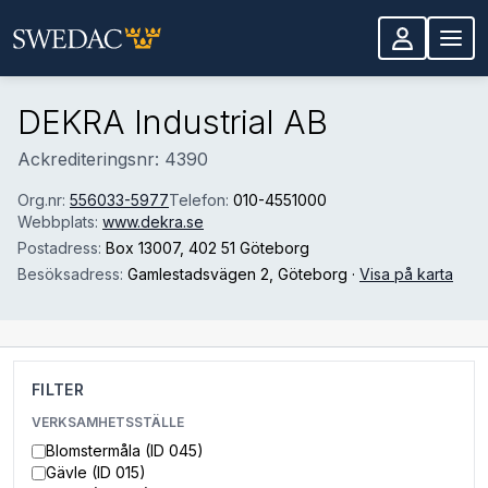
Hoppa till huvudinnehåll
DEKRA Industrial AB
Ackrediteringsnr: 4390
Org.nr:
556033-5977
Telefon:
010-4551000
Webbplats:
www.dekra.se
Postadress:
Box 13007
, 402 51 Göteborg
Besöksadress:
Gamlestadsvägen 2
, Göteborg
·
Visa på karta
FILTER
VERKSAMHETSSTÄLLE
Blomstermåla (ID 045)
Gävle (ID 015)