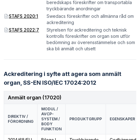
beredskaps föreskrifter om transportabla
tryckbärande anordningar
STAFS 2020:1
Swedacs föreskrifter och allmänna råd om
ackreditering
STAFS 2022:7
Styrelsen för ackreditering och teknisk
kontrolls föreskrifter om organ som utför
bedömning av överensstämmelse och som
ska bli anmält och utsett
Ackreditering i syfte att agera som anmält
organ,
SS-EN ISO/IEC 17024:2012
Anmält organ (17020)
MODUL /
AVCP-
DIREKTIV /
SYSTEM /
PRODUKTGRUPP
EGENSKAPER
FÖRORDNING
BODY
FUNKTION
2014/68/EU
Bilaga I,
Tryckbärande
Godkännande