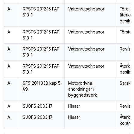
A
RPSFS 2012:15 FAP
Vattenrutschbanor
Fördju
513-1
återk
besiktn
A
RPSFS 2012:15 FAP
Vattenrutschbanor
Första 
513-1
A
RPSFS 2012:15 FAP
Vattenrutschbanor
Revisi
513-1
A
RPSFS 2012:15 FAP
Vattenrutschbanor
Återk
513-1
besiktn
A
SFS 2011:338 kap 5
Motordrivna
Särskil
§9
anordningar i
byggnadsverk
A
SJÖFS 2003:17
Hissar
Revisio
A
SJÖFS 2003:17
Hissar
Återk
kontrol