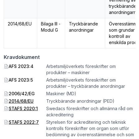
tryckbärande
anordningarna
2014/68/EU
Bilaga III -
Tryckbärande
Överesstämme
Modul G
anordningar
som grundar s
kontroll av
enskilda prod
Kravdokument
AFS 2023:4
Arbetsmiljöverkets föreskrifter om
produkter – maskiner
AFS 2023:5
Arbetsmiljöverkets föreskrifter om
produkter – tryckbärande anordningar
2006/42/EG
Maskiner (MD)
2014/68/EU
Tryckbärande anordningar (PED)
STAFS 2020:1
Swedacs föreskrifter och allmänna råd om
ackreditering
STAFS 2022:7
Styrelsen för ackreditering och teknisk
kontrolls föreskrifter om organ som utför
bedömning av överensstämmelse och som