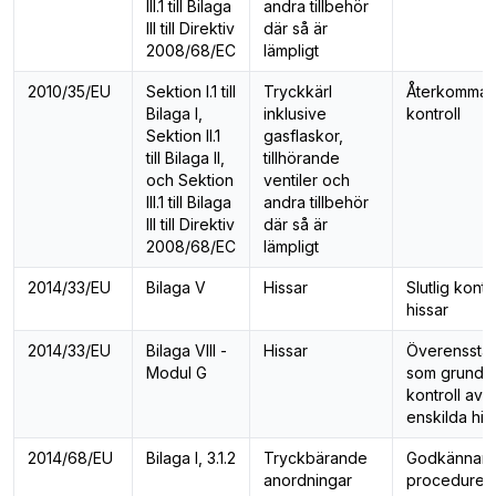
III.1 till Bilaga
andra tillbehör
III till Direktiv
där så är
2008/68/EC
lämpligt
2010/35/EU
Sektion I.1 till
Tryckkärl
Återkomma
Bilaga I,
inklusive
kontroll
Sektion II.1
gasflaskor,
till Bilaga II,
tillhörande
och Sektion
ventiler och
III.1 till Bilaga
andra tillbehör
III till Direktiv
där så är
2008/68/EC
lämpligt
2014/33/EU
Bilaga V
Hissar
Slutlig kontr
hissar
2014/33/EU
Bilaga VIII -
Hissar
Överensstä
Modul G
som grundar
kontroll av
enskilda his
2014/68/EU
Bilaga I, 3.1.2
Tryckbärande
Godkännan
anordningar
procedurer 