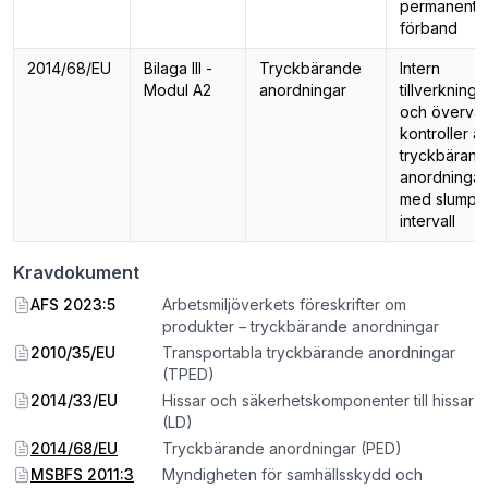
permanenta
förband
2014/68/EU
Bilaga III -
Tryckbärande
Intern
Modul A2
anordningar
tillverknings
och överva
kontroller a
tryckbäran
anordninga
med slumpv
intervall
Kravdokument
AFS 2023:5
Arbetsmiljöverkets föreskrifter om
produkter – tryckbärande anordningar
2010/35/EU
Transportabla tryckbärande anordningar
(TPED)
2014/33/EU
Hissar och säkerhetskomponenter till hissar
(LD)
2014/68/EU
Tryckbärande anordningar (PED)
MSBFS 2011:3
Myndigheten för samhällsskydd och