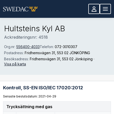
Hoppa till huvudinnehåll
Hultsteins Kyl AB
Ackrediteringsnr: 4518
Org.nr:
556400-4033
Telefon:
072-3010307
Postadress:
Fridhemsvägen 31
, 553 02 JÖNKÖPING
Besöksadress:
Fridhemsvägen 31
, 553 02 Jönköping
·
Visa på karta
Kontroll,
SS-EN ISO/IEC 17020:2012
Senaste beslutsdatum: 2021-04-29
Trycksättning med gas