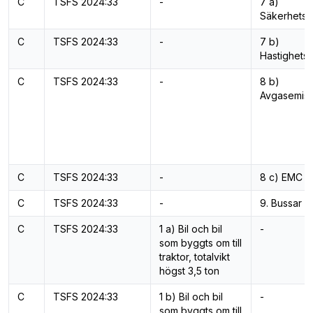
C
TSFS 2024:33
-
7 a)
Säkerhetss
C
TSFS 2024:33
-
7 b)
Hastighets
C
TSFS 2024:33
-
8 b)
Avgasemiss
C
TSFS 2024:33
-
8 c) EMC
C
TSFS 2024:33
-
9. Bussar
C
TSFS 2024:33
1 a) Bil och bil
-
som byggts om till
traktor, totalvikt
högst 3,5 ton
C
TSFS 2024:33
1 b) Bil och bil
-
som byggts om till