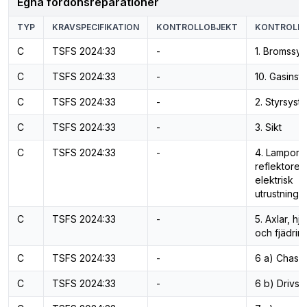
Egna fordonsreparationer
TYP
KRAVSPECIFIKATION
KONTROLLOBJEKT
KONTROLL
C
TSFS 2024:33
-
1. Bromssy
C
TSFS 2024:33
-
10. Gasinsta
C
TSFS 2024:33
-
2. Styrsyst
C
TSFS 2024:33
-
3. Sikt
C
TSFS 2024:33
-
4. Lampor,
reflektorer
elektrisk
utrustning
C
TSFS 2024:33
-
5. Axlar, hj
och fjädrin
C
TSFS 2024:33
-
6 a) Chassi
C
TSFS 2024:33
-
6 b) Drivs