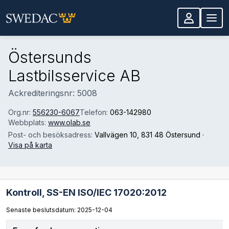
Hoppa till huvudinnehåll
Östersunds
Lastbilsservice AB
Ackrediteringsnr: 5008
Org.nr:
556230-6067
Telefon:
063-142980
Webbplats:
www.olab.se
Post- och besöksadress:
Vallvägen 10
, 831 48 Östersund
·
Visa på karta
Kontroll,
SS-EN ISO/IEC 17020:2012
Senaste beslutsdatum: 2025-12-04