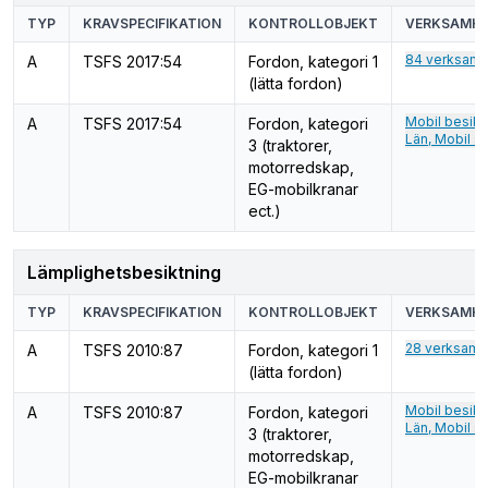
TYP
KRAVSPECIFIKATION
KONTROLLOBJEKT
VERKSAMHE
84 verksamh
A
TSFS 2017:54
Fordon, kategori 1
(lätta fordon)
Mobil besikt
A
TSFS 2017:54
Fordon, kategori
Län, Mobil st
3 (traktorer,
motorredskap,
EG-mobilkranar
ect.)
Lämplighetsbesiktning
TYP
KRAVSPECIFIKATION
KONTROLLOBJEKT
VERKSAMHE
28 verksamh
A
TSFS 2010:87
Fordon, kategori 1
(lätta fordon)
Mobil besikt
A
TSFS 2010:87
Fordon, kategori
Län, Mobil st
3 (traktorer,
motorredskap,
EG-mobilkranar