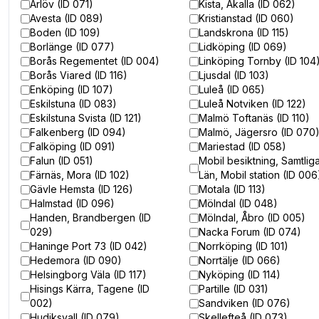
Arlöv (ID 071)
Kista, Akalla (ID 062)
Avesta (ID 089)
Kristianstad (ID 060)
Boden (ID 109)
Landskrona (ID 115)
Borlänge (ID 077)
Lidköping (ID 069)
Borås Regementet (ID 004)
Linköping Tornby (ID 104
Borås Viared (ID 116)
Ljusdal (ID 103)
Enköping (ID 107)
Luleå (ID 065)
Eskilstuna (ID 083)
Luleå Notviken (ID 122)
Eskilstuna Svista (ID 121)
Malmö Toftanäs (ID 110)
Falkenberg (ID 094)
Malmö, Jägersro (ID 070
Falköping (ID 091)
Mariestad (ID 058)
Falun (ID 051)
Mobil besiktning, Samtlig
Färnäs, Mora (ID 102)
Län, Mobil station (ID 006
Gävle Hemsta (ID 126)
Motala (ID 113)
Halmstad (ID 096)
Mölndal (ID 048)
Handen, Brandbergen (ID
Mölndal, Åbro (ID 005)
029)
Nacka Forum (ID 074)
Haninge Port 73 (ID 042)
Norrköping (ID 101)
Hedemora (ID 090)
Norrtälje (ID 066)
Helsingborg Väla (ID 117)
Nyköping (ID 114)
Hisings Kärra, Tagene (ID
Partille (ID 031)
002)
Sandviken (ID 076)
Hudiksvall (ID 079)
Skellefteå (ID 073)