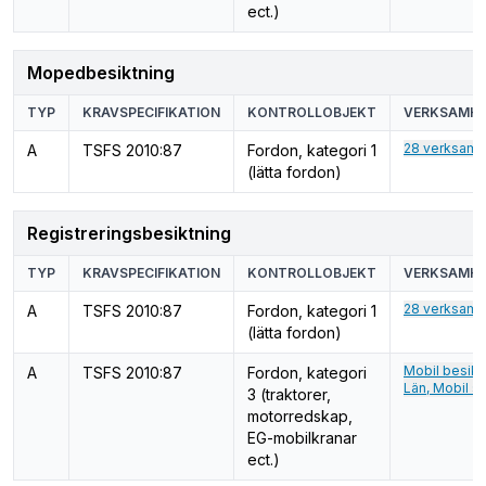
ect.)
Mopedbesiktning
TYP
KRAVSPECIFIKATION
KONTROLLOBJEKT
VERKSAMHE
28 verksamh
A
TSFS 2010:87
Fordon, kategori 1
(lätta fordon)
Registreringsbesiktning
TYP
KRAVSPECIFIKATION
KONTROLLOBJEKT
VERKSAMHE
28 verksamh
A
TSFS 2010:87
Fordon, kategori 1
(lätta fordon)
Mobil besikt
A
TSFS 2010:87
Fordon, kategori
Län, Mobil st
3 (traktorer,
motorredskap,
EG-mobilkranar
ect.)