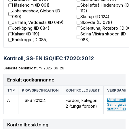
Hässleholm (ID 061)
Skellefteå Hedensbyn (I
Johanneshov, Globen (ID
112)
080)
Skurup (ID 124)
Järfälla, Veddesta (ID 049)
Skövde (ID 078)
Jönköping (ID 084)
Sollentuna, Rotebro (ID 
Kalmar (ID 119)
Solna Västra skogen (ID
Karlskoga (ID 085)
088)
Kontroll,
SS-EN ISO/IEC 17020:2012
Senaste beslutsdatum: 2025-06-26
Enskilt godkännande
TYP
KRAVSPECIFIKATION
KONTROLLOBJEKT
VERKSAMHE
Mobil besikt
A
TSFS 2010:4
Fordon, kategori
Samtliga Län
2 (tunga fordon)
station (ID 0
Kontrollbesiktning