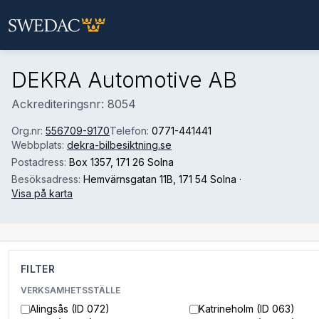
Hoppa till huvudinnehåll
DEKRA Automotive AB
Ackrediteringsnr: 8054
Org.nr:
556709-9170
Telefon:
0771-441441
Webbplats:
dekra-bilbesiktning.se
Postadress:
Box 1357
, 171 26 Solna
Besöksadress:
Hemvärnsgatan 11B
, 171 54 Solna
·
Visa på karta
FILTER
VERKSAMHETSSTÄLLE
Alingsås (ID 072)
Katrineholm (ID 063)