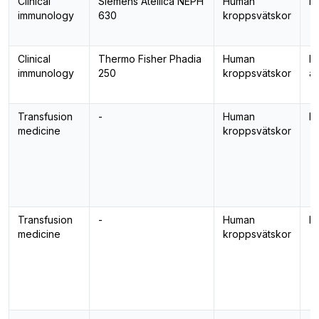
Clinical
Siemens Atellica NEPH
Human
Pr
immunology
630
kroppsvätskor
Clinical
Thermo Fisher Phadia
Human
De
immunology
250
kroppsvätskor
an
Transfusion
-
Human
B
medicine
kroppsvätskor
Transfusion
-
Human
B
medicine
kroppsvätskor