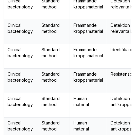
Clinical
Standard
Främmande
Detektion a
bacteriology
method
kroppsmaterial
relevanta ba
Clinical
Standard
Främmande
Detektion a
bacteriology
method
kroppsmaterial
relevanta ba
Clinical
Standard
Främmande
Identifikatio
bacteriology
method
kroppsmaterial
Clinical
Standard
Främmande
Resistensbe
bacteriology
method
kroppsmaterial
Clinical
Standard
Human
Detektion a
bacteriology
method
material
antikroppar
Clinical
Standard
Human
Detektion a
bacteriology
method
material
antikroppar