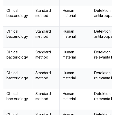
Clinical
Standard
Human
Detektion a
bacteriology
method
material
antikroppar
Clinical
Standard
Human
Detektion a
bacteriology
method
material
antikroppar
Clinical
Standard
Human
Detektion a
bacteriology
method
material
relevanta ba
Clinical
Standard
Human
Detektion a
bacteriology
method
material
relevanta ba
Clinical
Standard
Human
Detektion a
bacteriology
method
material
relevanta ba
Clinical
Standard
Human
Detektion a