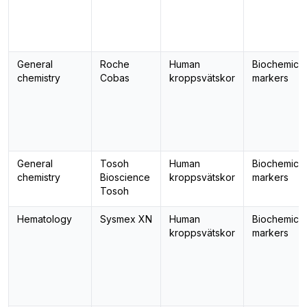
General
Roche
Human
Biochemical
chemistry
Cobas
kroppsvätskor
markers
General
Tosoh
Human
Biochemical
chemistry
Bioscience
kroppsvätskor
markers
Tosoh
Hematology
Sysmex XN
Human
Biochemical
kroppsvätskor
markers