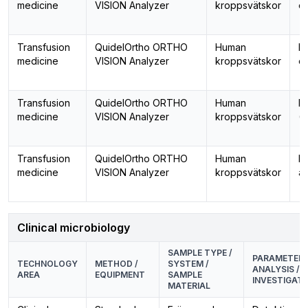
medicine
VISION Analyzer
kroppsvätskor
er
Transfusion
QuidelOrtho ORTHO
Human
De
medicine
VISION Analyzer
kroppsvätskor
er
Transfusion
QuidelOrtho ORTHO
Human
Di
medicine
VISION Analyzer
kroppsvätskor
(
Transfusion
QuidelOrtho ORTHO
Human
Er
medicine
VISION Analyzer
kroppsvätskor
a
Clinical microbiology
SAMPLE TYPE /
PARAMETER 
TECHNOLOGY
METHOD /
SYSTEM /
ANALYSIS / 
AREA
EQUIPMENT
SAMPLE
INVESTIGAT
MATERIAL