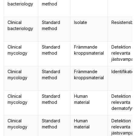
bacteriology
method
Clinical
Standard
Isolate
Resistensbe
bacteriology
method
Clinical
Standard
Främmande
Detektion a
mycology
method
kroppsmaterial
relevanta
jästsvampar
Clinical
Standard
Främmande
Identifikatio
mycology
method
kroppsmaterial
Clinical
Standard
Human
Detektion a
mycology
method
material
relevanta
dermatofyte
Clinical
Standard
Human
Detektion a
mycology
method
material
relevanta
jästsvampar