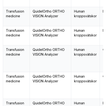
Transfusion
QuidelOrtho ORTHO
Human
B
medicine
VISION Analyzer
kroppsvätskor
Transfusion
QuidelOrtho ORTHO
Human
B
medicine
VISION Analyzer
kroppsvätskor
Transfusion
QuidelOrtho ORTHO
Human
Co
medicine
VISION Analyzer
kroppsvätskor
Transfusion
QuidelOrtho ORTHO
Human
Co
medicine
VISION Analyzer
kroppsvätskor
Transfusion
QuidelOrtho ORTHO
Human
De