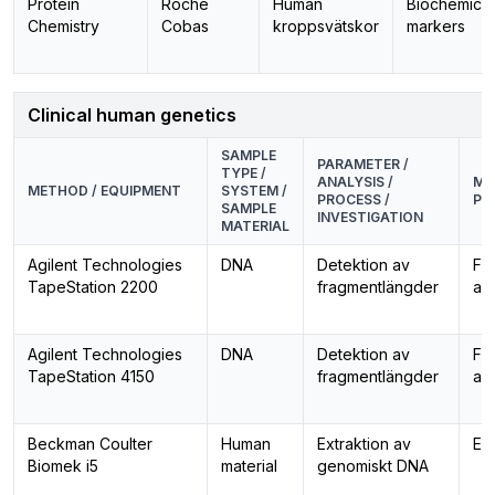
Protein
Roche
Human
Biochemical
Chemistry
Cobas
kroppsvätskor
markers
Clinical human genetics
SAMPLE
PARAMETER /
TYPE /
ANALYSIS /
ME
METHOD / EQUIPMENT
SYSTEM /
PROCESS /
PR
SAMPLE
INVESTIGATION
MATERIAL
Agilent Technologies
DNA
Detektion av
Fr
TapeStation 2200
fragmentlängder
ana
Agilent Technologies
DNA
Detektion av
Fr
TapeStation 4150
fragmentlängder
ana
Beckman Coulter
Human
Extraktion av
Ext
Biomek i5
material
genomiskt DNA