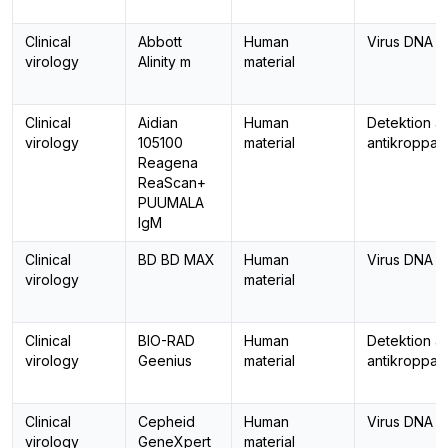
Clinical
Abbott
Human
Virus DNA 
virology
Alinity m
material
Clinical
Aidian
Human
Detektion a
virology
105100
material
antikroppar
Reagena
ReaScan+
PUUMALA
IgM
Clinical
BD BD MAX
Human
Virus DNA 
virology
material
Clinical
BIO-RAD
Human
Detektion a
virology
Geenius
material
antikroppar
Clinical
Cepheid
Human
Virus DNA 
virology
GeneXpert
material