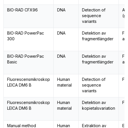
BIO-RAD CFX96
DNA
Detection of
All
sequence
(g
variants
BIO-RAD PowerPac
DNA
Detektion av
Fr
300
fragmentlängder
ana
BIO-RAD PowerPac
DNA
Detektion av
Fr
Basic
fragmentlängder
ana
Fluorescensmikroskop
Human
Detection of
FI
LEICA DM6 B
material
sequence
variants
Fluorescensmikroskop
Human
Detektion av
FI
LEICA DM6 B
material
kopietalsvariation
Manual method
Human
Extraktion av
Ext