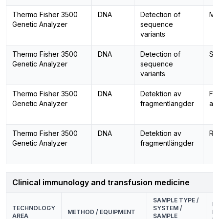
Thermo Fisher 3500
DNA
Detection of
ML
Genetic Analyzer
sequence
variants
Thermo Fisher 3500
DNA
Detection of
Sa
Genetic Analyzer
sequence
variants
Thermo Fisher 3500
DNA
Detektion av
Fr
Genetic Analyzer
fragmentlängder
ana
Thermo Fisher 3500
DNA
Detektion av
Res
Genetic Analyzer
fragmentlängder
Clinical immunology and transfusion medicine
SAMPLE TYPE /
P
TECHNOLOGY
SYSTEM /
METHOD / EQUIPMENT
P
AREA
SAMPLE