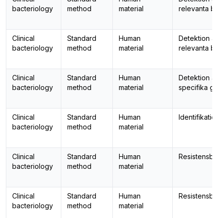
bacteriology
method
material
relevanta ba
Clinical
Standard
Human
Detektion a
bacteriology
method
material
relevanta ba
Clinical
Standard
Human
Detektion a
bacteriology
method
material
specifika g
Clinical
Standard
Human
Identifikatio
bacteriology
method
material
Clinical
Standard
Human
Resistensbe
bacteriology
method
material
Clinical
Standard
Human
Resistensbe
bacteriology
method
material