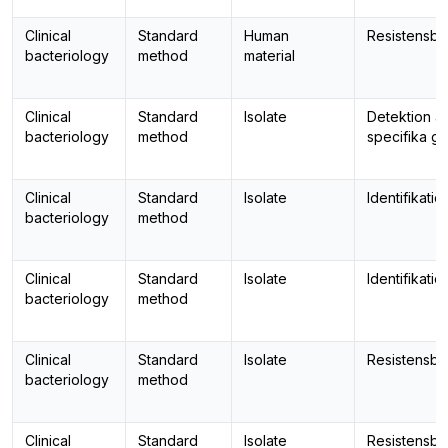
Clinical
Standard
Human
Resistensbe
bacteriology
method
material
Clinical
Standard
Isolate
Detektion a
bacteriology
method
specifika g
Clinical
Standard
Isolate
Identifikatio
bacteriology
method
Clinical
Standard
Isolate
Identifikatio
bacteriology
method
Clinical
Standard
Isolate
Resistensbe
bacteriology
method
Clinical
Standard
Isolate
Resistensbe