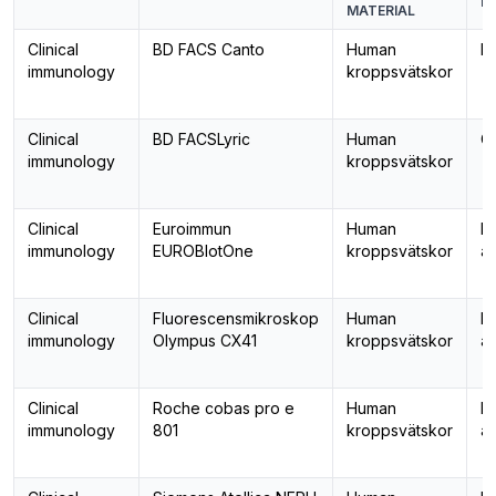
I
MATERIAL
Clinical
BD FACS Canto
Human
Pr
immunology
kroppsvätskor
Clinical
BD FACSLyric
Human
Ce
immunology
kroppsvätskor
Clinical
Euroimmun
Human
De
immunology
EUROBlotOne
kroppsvätskor
an
Clinical
Fluorescensmikroskop
Human
De
immunology
Olympus CX41
kroppsvätskor
an
Clinical
Roche cobas pro e
Human
De
immunology
801
kroppsvätskor
an