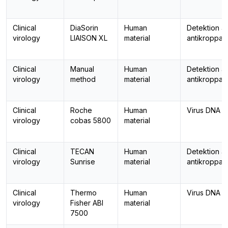
Clinical
DiaSorin
Human
Detektion a
virology
LIAISON XL
material
antikroppar
Clinical
Manual
Human
Detektion a
virology
method
material
antikroppar
Clinical
Roche
Human
Virus DNA 
virology
cobas 5800
material
Clinical
TECAN
Human
Detektion a
virology
Sunrise
material
antikroppar
Clinical
Thermo
Human
Virus DNA 
virology
Fisher ABI
material
7500