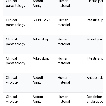
Clinical
Abbott
Human
Tissue paras
parasitology
Alinity i
material
Clinical
BD BD MAX
Human
Intestinal pa
parasitology
material
Clinical
Mikroskop
Human
Blood paras
parasitology
material
Clinical
Mikroskop
Human
Intestinal pa
parasitology
material
Clinical
Abbott
Human
Antigen det
virology
Alinity i
material
Clinical
Abbott
Human
Detektion a
virology
Alinity i
material
antikroppar