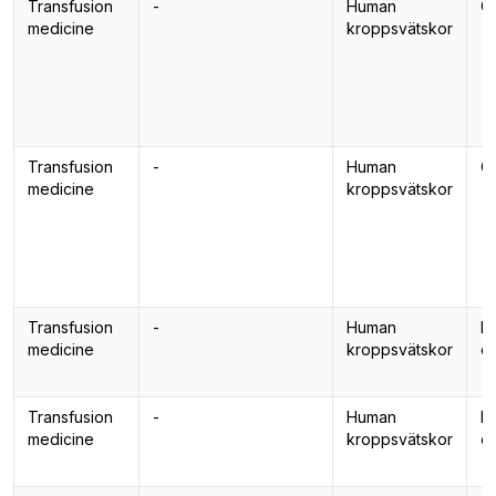
Transfusion
-
Human
Co
medicine
kroppsvätskor
Transfusion
-
Human
Co
medicine
kroppsvätskor
Transfusion
-
Human
De
medicine
kroppsvätskor
er
Transfusion
-
Human
De
medicine
kroppsvätskor
er