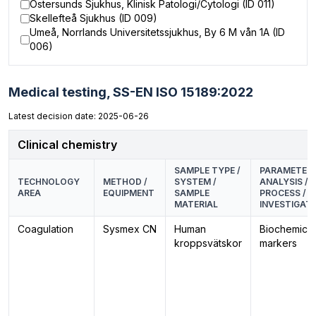
Östersunds Sjukhus, Klinisk Patologi/Cytologi (ID 011)
Skellefteå Sjukhus (ID 009)
Umeå, Norrlands Universitetssjukhus, By 6 M vån 1A (ID
006)
Medical testing,
SS-EN ISO 15189:2022
Latest decision date: 2025-06-26
Clinical chemistry
SAMPLE TYPE /
PARAMETER 
TECHNOLOGY
METHOD /
SYSTEM /
ANALYSIS /
AREA
EQUIPMENT
SAMPLE
PROCESS /
MATERIAL
INVESTIGAT
Coagulation
Sysmex CN
Human
Biochemical
kroppsvätskor
markers