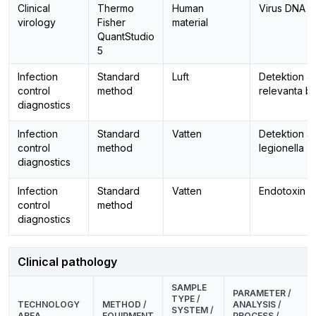
Clinical
Thermo
Human
Virus DNA 
virology
Fisher
material
QuantStudio
5
Infection
Standard
Luft
Detektion a
control
method
relevanta ba
diagnostics
Infection
Standard
Vatten
Detektion a
control
method
legionella
diagnostics
Infection
Standard
Vatten
Endotoxin
control
method
diagnostics
Clinical pathology
SAMPLE
PARAMETER /
TYPE /
TECHNOLOGY
METHOD /
ANALYSIS /
SYSTEM /
AREA
EQUIPMENT
PROCESS /