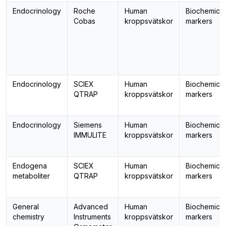
Endocrinology
Roche
Human
Biochemical
Cobas
kroppsvätskor
markers
Endocrinology
SCIEX
Human
Biochemical
QTRAP
kroppsvätskor
markers
Endocrinology
Siemens
Human
Biochemical
IMMULITE
kroppsvätskor
markers
Endogena
SCIEX
Human
Biochemical
metaboliter
QTRAP
kroppsvätskor
markers
General
Advanced
Human
Biochemical
chemistry
Instruments
kroppsvätskor
markers