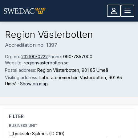
Skip to main content
Region Västerbotten
Accreditation no: 1397
Org no:
232100-0222
Phone:
090-7857000
Website:
regionvasterbotten.se
Postal address:
Region Västerbotten
, 901 85 Umeå
Visiting address:
Laboratoriemedicin Västerbotten
, 901 85
Umeå
·
Show on map
FILTER
BUSINESS UNIT
Lycksele Sjukhus (ID 010)