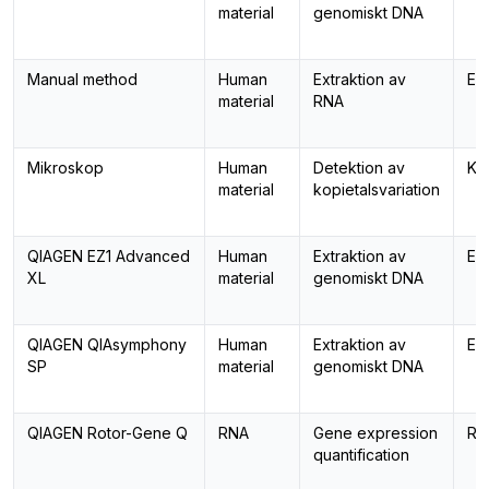
material
genomiskt DNA
Manual method
Human
Extraktion av
Ext
material
RNA
Mikroskop
Human
Detektion av
Ka
material
kopietalsvariation
QIAGEN EZ1 Advanced
Human
Extraktion av
Ext
XL
material
genomiskt DNA
QIAGEN QIAsymphony
Human
Extraktion av
Ext
SP
material
genomiskt DNA
QIAGEN Rotor-Gene Q
RNA
Gene expression
Re
quantification