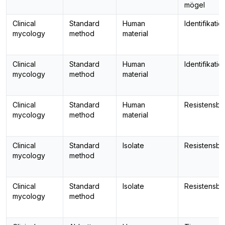
mögel
Clinical
Standard
Human
Identifikatio
mycology
method
material
Clinical
Standard
Human
Identifikatio
mycology
method
material
Clinical
Standard
Human
Resistensbe
mycology
method
material
Clinical
Standard
Isolate
Resistensbe
mycology
method
Clinical
Standard
Isolate
Resistensbe
mycology
method