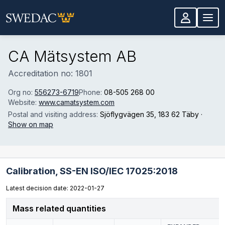
Skip to main content
CA Mätsystem AB
Accreditation no: 1801
Org no:
556273-6719
Phone:
08-505 268 00
Website:
www.camatsystem.com
Postal and visiting address:
Sjöflygvägen 35
, 183 62 Täby
·
Show on map
Calibration,
SS-EN ISO/IEC 17025:2018
Latest decision date: 2022-01-27
Mass related quantities