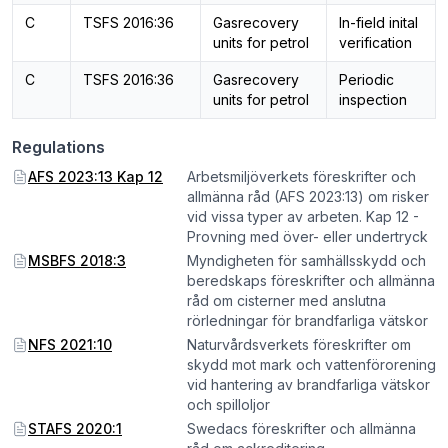
C
TSFS 2016:36
Gasrecovery
In-field inital
units for petrol
verification
C
TSFS 2016:36
Gasrecovery
Periodic
units for petrol
inspection
Regulations
AFS 2023:13 Kap 12
Arbetsmiljöverkets föreskrifter och
allmänna råd (AFS 2023:13) om risker
vid vissa typer av arbeten. Kap 12 -
Provning med över- eller undertryck
MSBFS 2018:3
Myndigheten för samhällsskydd och
beredskaps föreskrifter och allmänna
råd om cisterner med anslutna
rörledningar för brandfarliga vätskor
NFS 2021:10
Naturvårdsverkets föreskrifter om
skydd mot mark och vattenförorening
vid hantering av brandfarliga vätskor
och spilloljor
STAFS 2020:1
Swedacs föreskrifter och allmänna