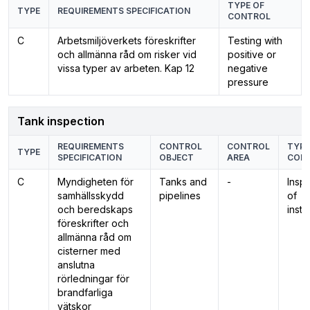
TYPE OF
TYPE
REQUIREMENTS SPECIFICATION
CONTROL
C
Arbetsmiljöverkets föreskrifter
Testing with
och allmänna råd om risker vid
positive or
vissa typer av arbeten. Kap 12
negative
pressure
Tank inspection
REQUIREMENTS
CONTROL
CONTROL
TYPE
TYPE
SPECIFICATION
OBJECT
AREA
CON
C
Myndigheten för
Tanks and
-
Insp
samhällsskydd
pipelines
of
och beredskaps
insta
föreskrifter och
allmänna råd om
cisterner med
anslutna
rörledningar för
brandfarliga
vätskor