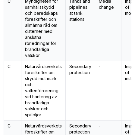
C
Myndigheten för
Tanks and
Media
Insp
samhällsskydd
pipelines
change
of
och beredskaps
at tank
modi
föreskrifter och
stations
allmänna råd om
cisterner med
anslutna
rörledningar för
brandfarliga
vätskor
C
Naturvårdsverkets
Secondary
-
Insp
föreskrifter om
protection
of
skydd mot mark-
insta
och
vattenförorening
vid hantering av
brandfarliga
vätskor och
spilloljor
C
Naturvårdsverkets
Secondary
-
Insp
föreskrifter om
protection
of