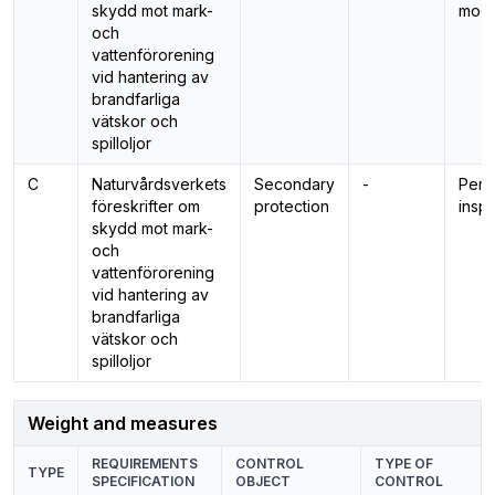
skydd mot mark-
modi
och
vattenförorening
vid hantering av
brandfarliga
vätskor och
spilloljor
C
Naturvårdsverkets
Secondary
-
Peri
föreskrifter om
protection
insp
skydd mot mark-
och
vattenförorening
vid hantering av
brandfarliga
vätskor och
spilloljor
Weight and measures
REQUIREMENTS
CONTROL
TYPE OF
TYPE
SPECIFICATION
OBJECT
CONTROL