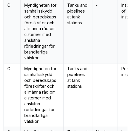
C
Myndigheten för
Tanks and
-
Insp
samhällsskydd
pipelines
of
och beredskaps
at tank
insta
föreskrifter och
stations
allmänna råd om
cisterner med
anslutna
rörledningar för
brandfarliga
vätskor
C
Myndigheten för
Tanks and
-
Peri
samhällsskydd
pipelines
insp
och beredskaps
at tank
föreskrifter och
stations
allmänna råd om
cisterner med
anslutna
rörledningar för
brandfarliga
vätskor