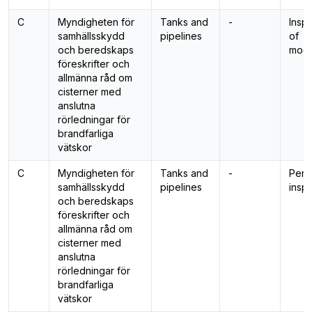
C
Myndigheten för
Tanks and
-
Insp
samhällsskydd
pipelines
of
och beredskaps
modi
föreskrifter och
allmänna råd om
cisterner med
anslutna
rörledningar för
brandfarliga
vätskor
C
Myndigheten för
Tanks and
-
Peri
samhällsskydd
pipelines
insp
och beredskaps
föreskrifter och
allmänna råd om
cisterner med
anslutna
rörledningar för
brandfarliga
vätskor