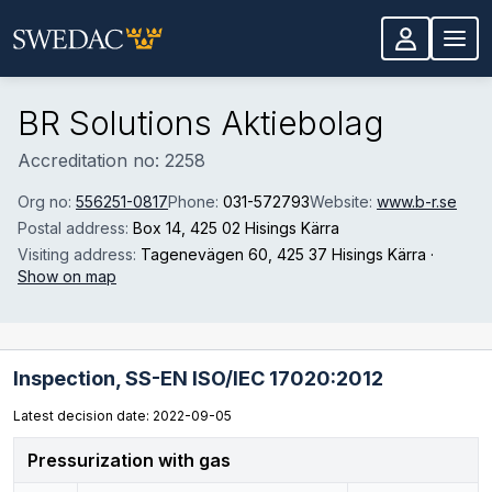
Skip to main content
BR Solutions Aktiebolag
Accreditation no: 2258
Org no:
556251-0817
Phone:
031-572793
Website:
www.b-r.se
Postal address:
Box 14
, 425 02 Hisings Kärra
Visiting address:
Tagenevägen 60
, 425 37 Hisings Kärra
·
Show on map
Inspection,
SS-EN ISO/IEC 17020:2012
Latest decision date: 2022-09-05
Pressurization with gas