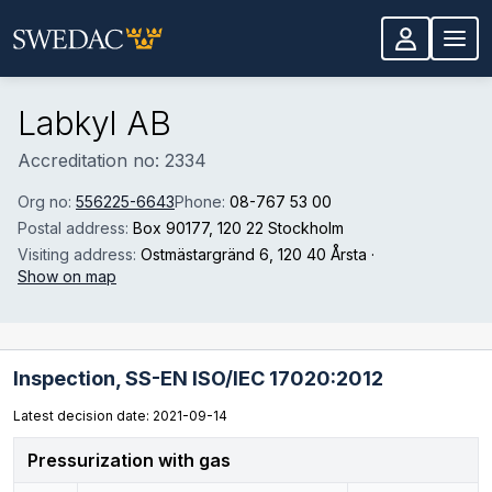
Skip to main content
Labkyl AB
Accreditation no: 2334
Org no:
556225-6643
Phone:
08-767 53 00
Postal address:
Box 90177
, 120 22 Stockholm
Visiting address:
Ostmästargränd 6
, 120 40 Årsta
·
Show on map
Inspection,
SS-EN ISO/IEC 17020:2012
Latest decision date: 2021-09-14
Pressurization with gas