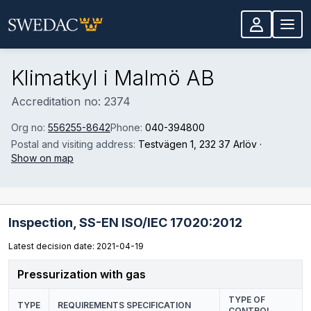
Skip to main content
Klimatkyl i Malmö AB
Accreditation no: 2374
Org no:
556255-8642
Phone:
040-394800
Postal and visiting address:
Testvägen 1
, 232 37 Arlöv
·
Show on map
Inspection,
SS-EN ISO/IEC 17020:2012
Latest decision date: 2021-04-19
Pressurization with gas
TYPE OF
TYPE
REQUIREMENTS SPECIFICATION
CONTROL