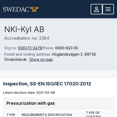
Skip to main content
NKI-Kyl AB
Accreditation no: 2384
Org no:
556073-3478
Phone:
0660-823 05
Postal and visiting address:
Höglandsvägen 2
, 891 50
Örnsköldsvik
·
Show on map
Inspection,
SS-EN ISO/IEC 17020:2012
Latest decision date: 2021-04-08
Pressurization with gas
TYPE OF
TYPE
REQUIREMENTS SPECIFICATION
CONTROL