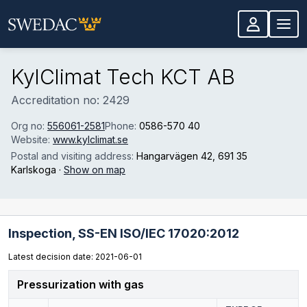
Skip to main content
KylClimat Tech KCT AB
Accreditation no: 2429
Org no:
556061-2581
Phone:
0586-570 40
Website:
www.kylclimat.se
Postal and visiting address:
Hangarvägen 42
, 691 35
Karlskoga
·
Show on map
Inspection,
SS-EN ISO/IEC 17020:2012
Latest decision date: 2021-06-01
Pressurization with gas