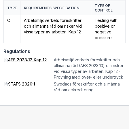
TYPE OF
TYPE
REQUIREMENTS SPECIFICATION
CONTROL
C
Arbetsmiljöverkets föreskrifter
Testing with
och allmänna råd om risker vid
positive or
vissa typer av arbeten. Kap 12
negative
pressure
Regulations
AFS 2023:13 Kap 12
Arbetsmiljöverkets föreskrifter och
allmänna råd (AFS 2023:13) om risker
vid vissa typer av arbeten. Kap 12 -
Provning med över- eller undertryck
STAFS 2020:1
Swedacs föreskrifter och allmänna
råd om ackreditering