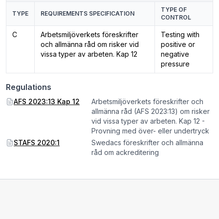
TYPE OF
TYPE
REQUIREMENTS SPECIFICATION
CONTROL
C
Arbetsmiljöverkets föreskrifter
Testing with
och allmänna råd om risker vid
positive or
vissa typer av arbeten. Kap 12
negative
pressure
Regulations
AFS 2023:13 Kap 12
Arbetsmiljöverkets föreskrifter och
allmänna råd (AFS 2023:13) om risker
vid vissa typer av arbeten. Kap 12 -
Provning med över- eller undertryck
STAFS 2020:1
Swedacs föreskrifter och allmänna
råd om ackreditering