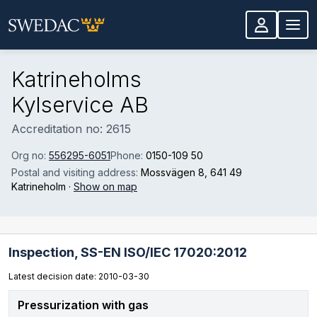
Skip to main content
Katrineholms
Kylservice AB
Accreditation no: 2615
Org no:
556295-6051
Phone:
0150-109 50
Postal and visiting address:
Mossvägen 8
, 641 49
Katrineholm
·
Show on map
Inspection,
SS-EN ISO/IEC 17020:2012
Latest decision date: 2010-03-30
Pressurization with gas