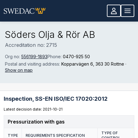
Skip to main content
Söders Olja & Rör AB
Accreditation no: 2715
Org no:
556199-1893
Phone:
0470-925 50
Postal and visiting address:
Kopparvägen 6
, 363 30 Rottne
·
Show on map
Inspection,
SS-EN ISO/IEC 17020:2012
Latest decision date: 2021-10-21
Pressurization with gas
TYPE OF
TYPE
REQUIREMENTS SPECIFICATION
CONTROL