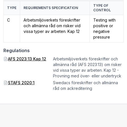
TYPE OF
TYPE
REQUIREMENTS SPECIFICATION
CONTROL
C
Arbetsmiljöverkets föreskrifter
Testing with
och allmänna råd om risker vid
positive or
vissa typer av arbeten. Kap 12
negative
pressure
Regulations
AFS 2023:13 Kap 12
Arbetsmiljöverkets föreskrifter och
allmänna råd (AFS 2023:13) om risker
vid vissa typer av arbeten. Kap 12 -
Provning med över- eller undertryck
STAFS 2020:1
Swedacs föreskrifter och allmänna
råd om ackreditering