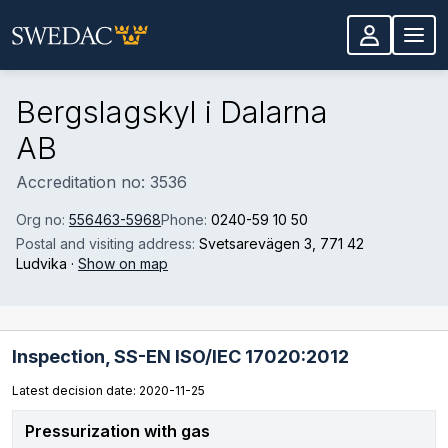
Skip to main content
Bergslagskyl i Dalarna
AB
Accreditation no: 3536
Org no:
556463-5968
Phone:
0240-59 10 50
Postal and visiting address:
Svetsarevägen 3
, 771 42
Ludvika
·
Show on map
Inspection,
SS-EN ISO/IEC 17020:2012
Latest decision date: 2020-11-25
Pressurization with gas