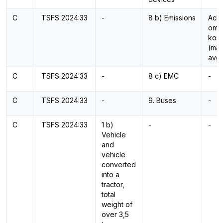
C
TSFS 2024:33
-
8 b) Emissions
Ackr
omfa
kont
(mät
avg
C
TSFS 2024:33
-
8 c) EMC
-
C
TSFS 2024:33
-
9. Buses
-
C
TSFS 2024:33
1 b)
-
-
Vehicle
and
vehicle
converted
into a
tractor,
total
weight of
over 3,5