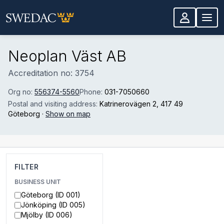
Skip to main content
Neoplan Väst AB
Accreditation no: 3754
Org no:
556374-5560
Phone:
031-7050660
Postal and visiting address:
Katrinerovägen 2
, 417 49
Göteborg
·
Show on map
FILTER
BUSINESS UNIT
Göteborg (ID 001)
Jönköping (ID 005)
Mjölby (ID 006)