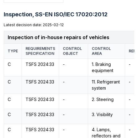
Inspection,
SS-EN ISO/IEC 17020:2012
Latest decision date: 2025-02-12
Inspection of in-house repairs of vehicles
REQUIREMENTS
CONTROL
CONTROL
TYPE
REM
SPECIFICATION
OBJECT
AREA
C
TSFS 2024:33
-
1. Braking
-
equipment
C
TSFS 2024:33
-
11. Refrigerant
-
system
C
TSFS 2024:33
-
2. Steering
-
C
TSFS 2024:33
-
3. Visibility
-
C
TSFS 2024:33
-
4. Lamps,
-
reflectors and