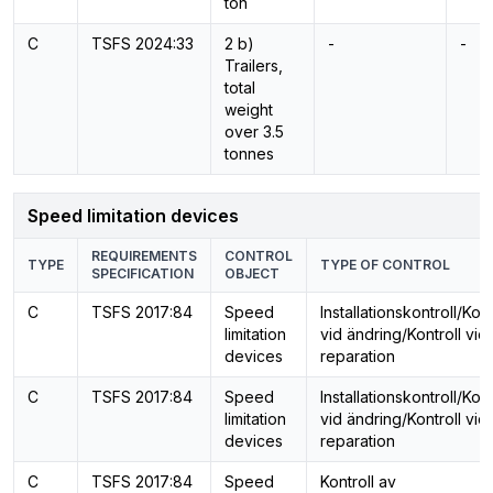
ton
C
TSFS 2024:33
2 b)
-
-
Trailers,
total
weight
over 3.5
tonnes
Speed limitation devices
REQUIREMENTS
CONTROL
TYPE
TYPE OF CONTROL
SPECIFICATION
OBJECT
C
TSFS 2017:84
Speed
Installationskontroll/Kont
limitation
vid ändring/Kontroll vid
devices
reparation
C
TSFS 2017:84
Speed
Installationskontroll/Kont
limitation
vid ändring/Kontroll vid
devices
reparation
C
TSFS 2017:84
Speed
Kontroll av