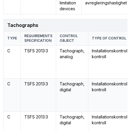
limitation
avregleringshastighet
devices
Tachographs
REQUIREMENTS
CONTROL
TYPE
TYPE OF CONTROL
SPECIFICATION
OBJECT
C
TSFS 2013:3
Tachograph,
Installationskontroll
analog
kontroll
C
TSFS 2013:3
Tachograph,
Installationskontroll
digital
kontroll
C
TSFS 2013:3
Tachograph,
Installationskontroll
digital
kontroll