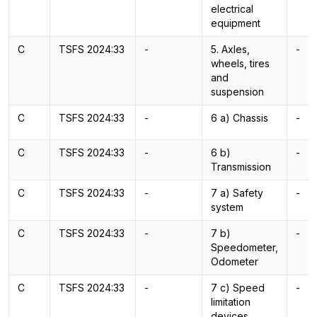
electrical
equipment
C
TSFS 2024:33
-
5. Axles,
-
wheels, tires
and
suspension
C
TSFS 2024:33
-
6 a) Chassis
-
C
TSFS 2024:33
-
6 b)
-
Transmission
C
TSFS 2024:33
-
7 a) Safety
-
system
C
TSFS 2024:33
-
7 b)
-
Speedometer,
Odometer
C
TSFS 2024:33
-
7 c) Speed
-
limitation
devices