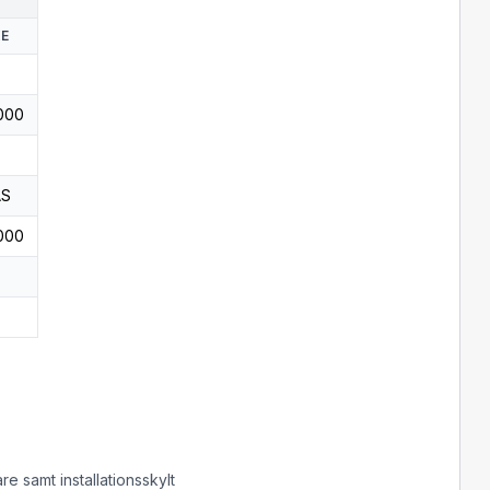
KE
000
AS
000
e samt installationsskylt