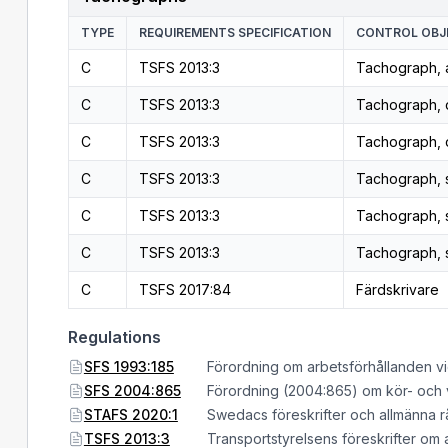
TYPE
REQUIREMENTS SPECIFICATION
CONTROL OBJ
C
TSFS 2013:3
Tachograph, 
C
TSFS 2013:3
Tachograph, d
C
TSFS 2013:3
Tachograph, d
C
TSFS 2013:3
Tachograph, 
C
TSFS 2013:3
Tachograph, 
C
TSFS 2013:3
Tachograph, 
C
TSFS 2017:84
Färdskrivare
Regulations
SFS 1993:185
Förordning om arbetsförhållanden vid
SFS 2004:865
Förordning (2004:865) om kör- och vi
STAFS 2020:1
Swedacs föreskrifter och allmänna r
TSFS 2013:3
Transportstyrelsens föreskrifter om a