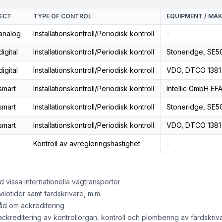
ECT
TYPE OF CONTROL
EQUIPMENT / MA
analog
Installationskontroll/Periodisk kontroll
-
igital
Installationskontroll/Periodisk kontroll
Stoneridge, SE5
igital
Installationskontroll/Periodisk kontroll
VDO, DTCO 1381
smart
Installationskontroll/Periodisk kontroll
Intellic GmbH EF
smart
Installationskontroll/Periodisk kontroll
Stoneridge, SE5
smart
Installationskontroll/Periodisk kontroll
VDO, DTCO 1381
Kontroll av avregleringshastighet
-
 vissa internationella vägtransporter
lotider samt färdskrivare, m.m.
åd om ackreditering
ckreditering av kontrollorgan, kontroll och plombering av färdskrivar