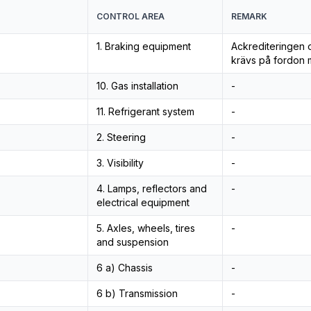
CONTROL AREA
REMARK
1. Braking equipment
Ackrediteringen o
krävs på fordon m
10. Gas installation
-
11. Refrigerant system
-
2. Steering
-
3. Visibility
-
4. Lamps, reflectors and
-
electrical equipment
5. Axles, wheels, tires
-
and suspension
6 a) Chassis
-
6 b) Transmission
-