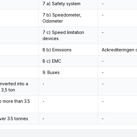
7 a) Safety system
-
7 b) Speedometer,
-
Odometer
7 c) Speed limitation
-
devices
8 b) Emissions
Ackrediteringen o
8 c) EMC
-
9. Buses
-
nverted into a
-
-
 3,5 ton
no more than 3.5
-
-
over 3.5 tonnes
-
-