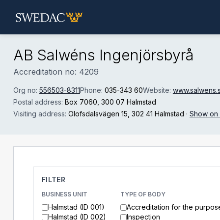
Skip to main content
AB Salwéns Ingenjörsbyrå
Accreditation no: 4209
Org no:
556503-8311
Phone:
035-343 60
Website:
www.salwens.
Postal address:
Box 7060
, 300 07 Halmstad
Visiting address:
Olofsdalsvägen 15
, 302 41 Halmstad
·
Show on
FILTER
BUSINESS UNIT
TYPE OF BODY
Halmstad (ID 001)
Accreditation for the purpos
Halmstad (ID 002)
Inspection