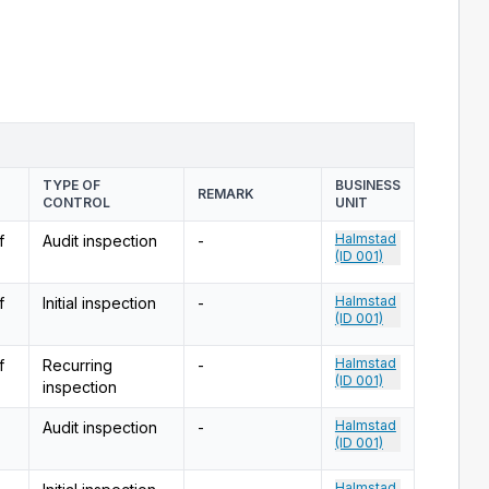
TYPE OF
BUSINESS
REMARK
CONTROL
UNIT
Halmstad
f
Audit inspection
-
(ID 001)
Halmstad
f
Initial inspection
-
(ID 001)
Halmstad
f
Recurring
-
(ID 001)
inspection
Halmstad
Audit inspection
-
(ID 001)
Halmstad