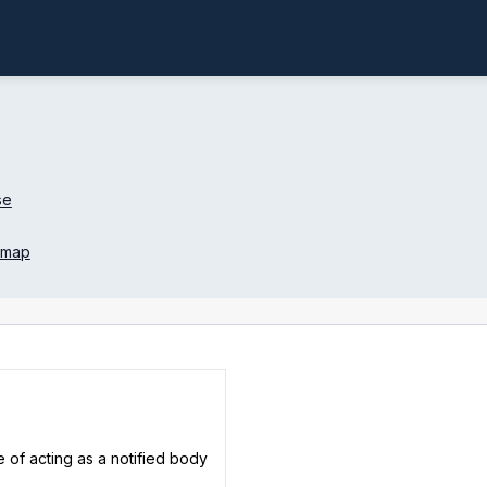
se
 map
e of acting as a notified body