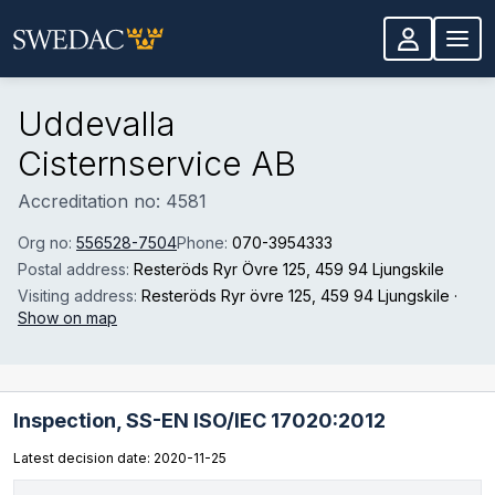
Skip to main content
Uddevalla
Cisternservice AB
Accreditation no: 4581
Org no:
556528-7504
Phone:
070-3954333
Postal address:
Resteröds Ryr Övre 125
, 459 94 Ljungskile
Visiting address:
Resteröds Ryr övre 125
, 459 94 Ljungskile
·
Show on map
Inspection,
SS-EN ISO/IEC 17020:2012
Latest decision date: 2020-11-25