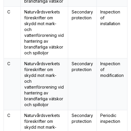
brandfarliga vätskor
C
Naturvårdsverkets
Secondary
Inspection
föreskrifter om
protection
of
skydd mot mark-
installation
och
vattenförorening vid
hantering av
brandfarliga vätskor
och spilloljor
C
Naturvårdsverkets
Secondary
Inspection
föreskrifter om
protection
of
skydd mot mark-
modification
och
vattenförorening vid
hantering av
brandfarliga vätskor
och spilloljor
C
Naturvårdsverkets
Secondary
Periodic
föreskrifter om
protection
inspection
skydd mot mark-