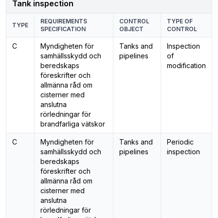
Tank inspection
REQUIREMENTS
CONTROL
TYPE OF
TYPE
SPECIFICATION
OBJECT
CONTROL
C
Myndigheten för
Tanks and
Inspection
samhällsskydd och
pipelines
of
beredskaps
modification
föreskrifter och
allmänna råd om
cisterner med
anslutna
rörledningar för
brandfarliga vätskor
C
Myndigheten för
Tanks and
Periodic
samhällsskydd och
pipelines
inspection
beredskaps
föreskrifter och
allmänna råd om
cisterner med
anslutna
rörledningar för