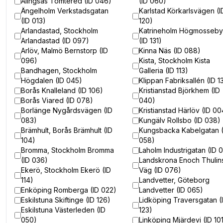
Alingsås Tomtered (ID 046)
(ID 060)
Ängelholm Verkstadsgatan
Karlstad Körkarlsvägen (I
(ID 013)
120)
Arlandastad, Stockholm
Katrineholm Högmosseb
Arlandastad (ID 097)
(ID 131)
Arlöv, Malmö Bernstorp (ID
Kinna Näs (ID 088)
096)
Kista, Stockholm Kista
Bandhagen, Stockholm
Galleria (ID 113)
Högdalen (ID 045)
Klippan Fabriksallén (ID 1
Borås Knalleland (ID 106)
Kristianstad Björkhem (ID
Borås Viared (ID 078)
040)
Borlänge Nygårdsvägen (ID
Kristianstad Härlöv (ID 00
083)
Kungälv Rollsbo (ID 038)
Brämhult, Borås Brämhult (ID
Kungsbacka Kabelgatan (
104)
058)
Bromma, Stockholm Bromma
Laholm Industrigatan (ID 
(ID 036)
Landskrona Enoch Thulin
Ekerö, Stockholm Ekerö (ID
Väg (ID 076)
114)
Landvetter, Göteborg
Enköping Romberga (ID 022)
Landvetter (ID 065)
Eskilstuna Skiftinge (ID 126)
Lidköping Traversgatan (
Eskilstuna Västerleden (ID
123)
050)
Linköping Mjärdevi (ID 10