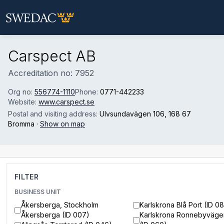
Skip to main content
Carspect AB
Accreditation no: 7952
Org no:
556774-1110
Phone:
0771-442233
Website:
www.carspect.se
Postal and visiting address:
Ulvsundavägen 106
, 168 67
Bromma
·
Show on map
FILTER
BUSINESS UNIT
Åkersberga, Stockholm
Karlskrona Blå Port (ID 0
Åkersberga (ID 007)
Karlskrona Ronnebyväge