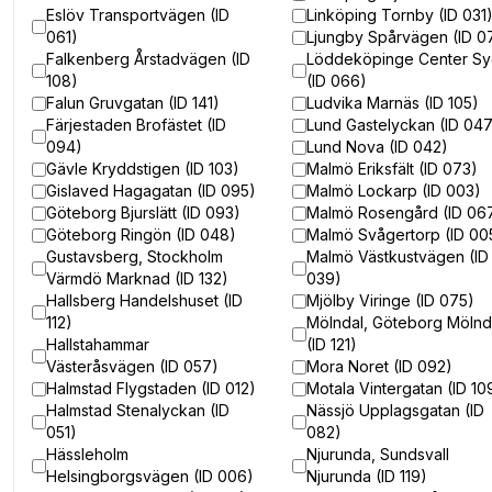
Eslöv Transportvägen (ID
Linköping Tornby (ID 031
061)
Ljungby Spårvägen (ID 0
Falkenberg Årstadvägen (ID
Löddeköpinge Center S
108)
(ID 066)
Falun Gruvgatan (ID 141)
Ludvika Marnäs (ID 105)
Färjestaden Brofästet (ID
Lund Gastelyckan (ID 04
094)
Lund Nova (ID 042)
Gävle Kryddstigen (ID 103)
Malmö Eriksfält (ID 073)
Gislaved Hagagatan (ID 095)
Malmö Lockarp (ID 003)
Göteborg Bjurslätt (ID 093)
Malmö Rosengård (ID 06
Göteborg Ringön (ID 048)
Malmö Svågertorp (ID 00
Gustavsberg, Stockholm
Malmö Västkustvägen (ID
Värmdö Marknad (ID 132)
039)
Hallsberg Handelshuset (ID
Mjölby Viringe (ID 075)
112)
Mölndal, Göteborg Mölnd
Hallstahammar
(ID 121)
Västeråsvägen (ID 057)
Mora Noret (ID 092)
Halmstad Flygstaden (ID 012)
Motala Vintergatan (ID 10
Halmstad Stenalyckan (ID
Nässjö Upplagsgatan (ID
051)
082)
Hässleholm
Njurunda, Sundsvall
Helsingborgsvägen (ID 006)
Njurunda (ID 119)