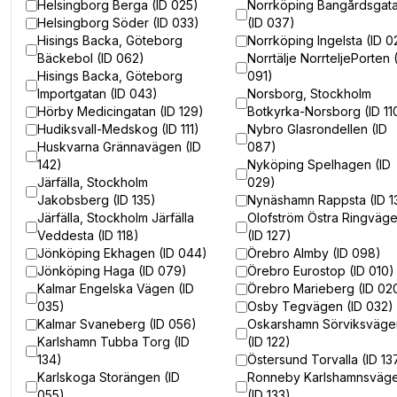
Helsingborg Berga (ID 025)
Norrköping Bangårdsgat
Helsingborg Söder (ID 033)
(ID 037)
Hisings Backa, Göteborg
Norrköping Ingelsta (ID 0
Bäckebol (ID 062)
Norrtälje NorrteljePorten 
Hisings Backa, Göteborg
091)
Importgatan (ID 043)
Norsborg, Stockholm
Hörby Medicingatan (ID 129)
Botkyrka-Norsborg (ID 11
Hudiksvall-Medskog (ID 111)
Nybro Glasrondellen (ID
Huskvarna Grännavägen (ID
087)
142)
Nyköping Spelhagen (ID
Järfälla, Stockholm
029)
Jakobsberg (ID 135)
Nynäshamn Rappsta (ID 1
Järfälla, Stockholm Järfälla
Olofström Östra Ringväg
Veddesta (ID 118)
(ID 127)
Jönköping Ekhagen (ID 044)
Örebro Almby (ID 098)
Jönköping Haga (ID 079)
Örebro Eurostop (ID 010)
Kalmar Engelska Vägen (ID
Örebro Marieberg (ID 02
035)
Osby Tegvägen (ID 032)
Kalmar Svaneberg (ID 056)
Oskarshamn Sörviksväge
Karlshamn Tubba Torg (ID
(ID 122)
134)
Östersund Torvalla (ID 13
Karlskoga Storängen (ID
Ronneby Karlshamnsväg
055)
(ID 133)